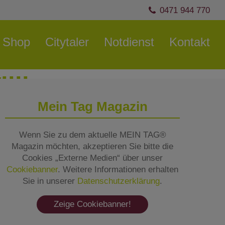
0471 944 770
Shop
Citytaler
Notdienst
Kontakt
illkommen
Mein Tag Magazin
er Sander Apotheke!
Wenn Sie zu dem aktuelle MEIN TAG®
Magazin möchten, akzeptieren Sie bitte die
Cookies „Externe Medien“ über unser
Cookiebanner
. Weitere Informationen erhalten
Sie in unserer
Datenschutzerklärung
.
Zeige Cookiebanner!