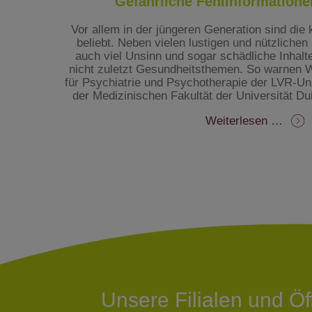
Gefährliche Fehlinformatione
Vor allem in der jüngeren Generation sind die
beliebt. Neben vielen lustigen und nützlichen
auch viel Unsinn und sogar schädliche Inhalte 
nicht zuletzt Gesundheitsthemen. So warnen Wi
für Psychiatrie und Psychotherapie der LVR-Uni
der Medizinischen Fakultät der Universität D
Gefäh
Weiterlesen …
Fehli
auf
TikT
Unsere Filialen und Ö