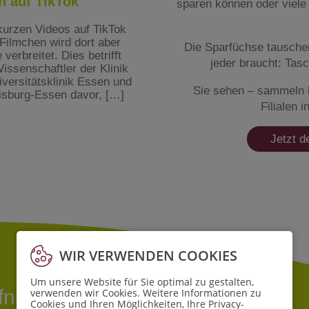
n auf TikTok
sparen können oder viele 
 kurzen Videos auf TikTok
 Filmchen wird dort aber
Die Sparfüchse tauschen
verbreitet. Dies betrifft
jeder braucht: Tasc
ssenschaftler der Klinik
versitätsklinik Essen und
Sie sehen – sammeln l
uisburg-Essen davor, […]
Filialen 
rliche
nformationen
Jetzt d
ok
WIR VERWENDEN COOKIES
Um unsere Website für Sie optimal zu gestalten,
ffnungszeiten
verwenden wir Cookies. Weitere Informationen zu
Cookies und Ihren Möglichkeiten, Ihre Privacy-