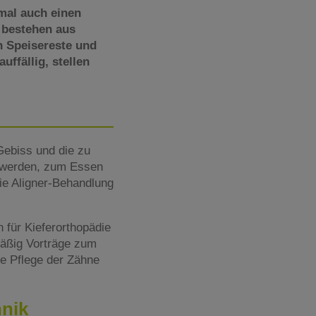
mal auch einen
 bestehen aus
h Speisereste und
uffällig, stellen
 Gebiss und die zu
n werden, zum Essen
e Aligner-Behandlung
 für Kieferorthopädie
lmäßig Vorträge zum
ie Pflege der Zähne
hnik