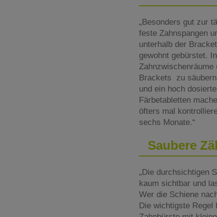
„Besonders gut zur tä
feste Zahnspangen und
unterhalb der Bracke
gewohnt gebürstet. In
Zahnzwischenräume un
Brackets zu säubern.
und ein hoch dosiert
Färbetabletten machen
öfters mal kontrollie
sechs Monate.“
Saubere Zäh
„Die durchsichtigen S
kaum sichtbar und l
Wer die Schiene nach 
Die wichtigste Regel 
Zahnbürste mit kleine