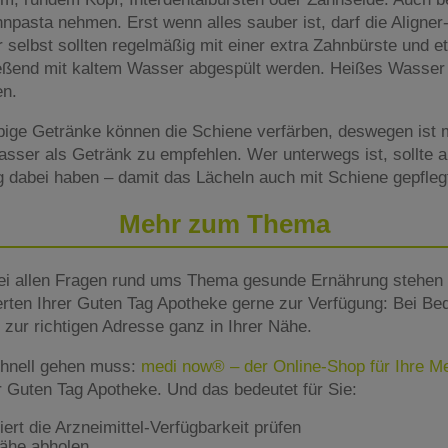
ahnpasta nehmen. Erst wenn alles sauber ist, darf die Aligner
r selbst sollten regelmäßig mit einer extra Zahnbürste und 
ießend mit kaltem Wasser abgespült werden. Heißes Wasser 
en.
rbige Getränke können die Schiene verfärben, deswegen ist 
Wasser als Getränk zu empfehlen. Wer unterwegs ist, sollte 
dabei haben – damit das Lächeln auch mit Schiene gepflegt 
Mehr zum Thema
ei allen Fragen rund ums Thema gesunde Ernährung stehen 
rten Ihrer Guten Tag Apotheke gerne zur Verfügung: Bei Beda
zur richtigen Adresse ganz in Ihrer Nähe.
hnell gehen muss:
medi now® – der Online-Shop für Ihre 
er Guten Tag Apotheke. Und das bedeutet für Sie:
rt die Arzneimittel-Verfügbarkeit prüfen
Nähe abholen