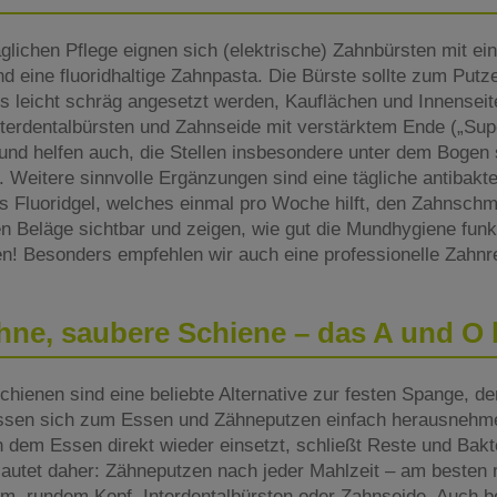
glichen Pflege eignen sich (elektrische) Zahnbürsten mit ei
 eine fluoridhaltige Zahnpasta. Die Bürste sollte zum Putz
ts leicht schräg angesetzt werden, Kauflächen und Innensei
terdentalbürsten und Zahnseide mit verstärktem Ende („Supe
d helfen auch, die Stellen insbesondere unter dem Bogen s
 Weitere sinnvolle Ergänzungen sind eine tägliche antibakt
es Fluoridgel, welches einmal pro Woche hilft, den Zahnschm
 Beläge sichtbar und zeigen, wie gut die Mundhygiene funkti
ren! Besonders empfehlen wir auch eine professionelle Zahnre
ne, saubere Schiene – das A und O 
chienen sind eine beliebte Alternative zur festen Spange, den
assen sich zum Essen und Zähneputzen einfach herausnehme
dem Essen direkt wieder einsetzt, schließt Reste und Bakte
lautet daher: Zähneputzen nach jeder Mahlzeit – am besten m
m, rundem Kopf, Interdentalbürsten oder Zahnseide. Auch be