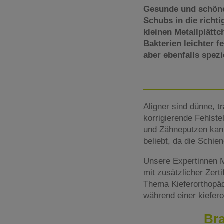
Gesunde und schöne
Schubs in die richt
kleinen Metallplätt
Bakterien leichter f
aber ebenfalls spez
Aligner sind dünne, t
korrigierende Fehlst
und Zähneputzen kan
beliebt, da die Schien
Unsere Expertinnen M
mit zusätzlicher Zert
Thema Kieferorthopädi
während einer kiefero
Bra