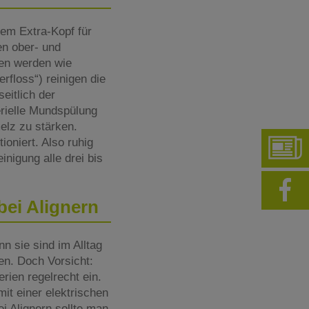
nem Extra-Kopf für
en ober- und
ten werden wie
rfloss“) reinigen die
eitlich der
erielle Mundspülung
elz zu stärken.
oniert. Also ruhig
inigung alle drei bis
bei Alignern
n sie sind im Alltag
n. Doch Vorsicht:
rien regelrecht ein.
it einer elektrischen
i Alignern sollte man