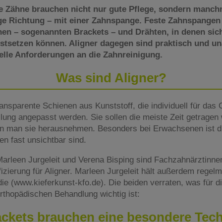
 Zähne brauchen nicht nur gute Pflege, sondern manch
ige Richtung – mit einer Zahnspange. Feste Zahnspangen
chen – sogenannten Brackets – und Drähten, in denen sic
estsetzen können. Aligner dagegen sind praktisch und una
ielle Anforderungen an die Zahnreinigung.
Was sind Aligner?
ransparente Schienen aus Kunststoff, die individuell für das
ellung angepasst werden. Sie sollen die meiste Zeit getrage
n man sie herausnehmen. Besonders bei Erwachsenen ist di
en fast unsichtbar sind.
arleen Jurgeleit und Verena Bisping sind Fachzahnärztinnen
ifizierung für Aligner. Marleen Jurgeleit hält außerdem rege
e (www.kieferkunst-kfo.de). Die beiden verraten, was für d
rthopädischen Behandlung wichtig ist:
ckets brauchen eine besondere Tec