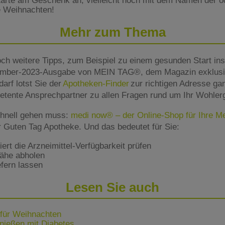
Karte am Geschenk an, vielleicht noch mit dem Namen der 
e Weihnachten!
Mehr zum Thema
ch weitere Tipps, zum Beispiel zu einem gesunden Start in
zember-2023-Ausgabe von MEIN TAG®, dem Magazin exklusiv
arf lotst Sie der
Apotheken-Finder
zur richtigen Adresse gan
etente Ansprechpartner zu allen Fragen rund um Ihr Wohler
hnell gehen muss:
medi now® – der Online-Shop für Ihre 
r Guten Tag Apotheke. Und das bedeutet für Sie:
rt die Arzneimittel-Verfügbarkeit prüfen
Nähe abholen
fern lassen
Lesen Sie auch
für Weihnachten
nießen mit Diabetes