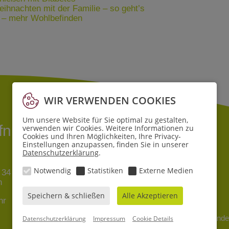
hnachten mit der Familie – so geht’s
t – mehr Wohlbefinden
WIR VERWENDEN COOKIES
Um unsere Website für Sie optimal zu gestalten,
ffnungszeiten
verwenden wir Cookies. Weitere Informationen zu
Cookies und Ihren Möglichkeiten, Ihre Privacy-
Einstellungen anzupassen, finden Sie in unserer
Datenschutzerklärung
.
Filiale Lehe
Notwendig
Statistiken
Externe Medien
 34
Pferdebade 6
n
27580 Bremerhaven
Speichern & schließen
Alle Akzeptieren
hr
Mo - Sa
8 - 19 Uhr
© 2026 Sande
Datenschutzerklärung
Impressum
Cookie Details