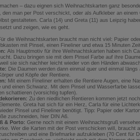
machen – dazu eignen sich Weihnachtskarten ganz besonders
, den man per Post verschickt, oder als Aufkleber an eine
lbst gestalteten. Carla (14) und Greta (11) aus Leipzig hab
setzt und zeigen, wie es geht.
ür die Weihnachtskarten braucht man nicht viel: Papier oder
bkasten mit Pinsel, einen Fineliner und etwa 15 Minuten Zeit
en:
Als Hauptmotiv für ihre Weihnachtskarten haben sich Ca
ucht. Dazu bringen sie mit dem Pinsel Farbe auf ihre Daum
, weil sie sich nachher leicht wieder von den Händen abwasch
te:
Die Daumen werden dann einmal quer und einmal längs a
Körper und Köpfe der Rentiere.
en:
Mit einem Fineliner erhalten die Rentiere Augen, eine N
e und einen Schwanz. Mit dem Pinsel und Wasserfarbe lasse
n schattieren (vorsichtig tupfen).
dekorieren:
Zu den niedlichen Rentieren kommen jetzt noch
lemente. Greta hat sich für ein Herz, Carla für eine Lichter
ieder Pinsel und Fineliner benötigt. Tipp: Papier oder Karton
ße zuschneiden, hier DIN A6.
ß & Porto:
Gerne noch mit einem Weihnachtsgruß versehen 
rke. Wer die Karten mit der Post verschicken will, braucht 
zuschreiben und eine Briefmarke aufzukleben (70 Cent für 