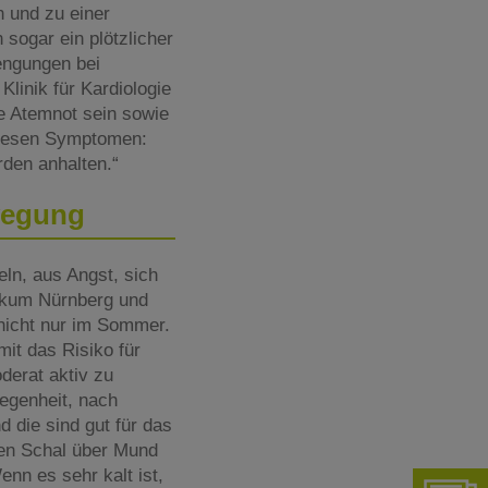
n und zu einer
sogar ein plötzlicher
engungen bei
linik für Kardiologie
he Atemnot sein sowie
 diesen Symptomen:
rden anhalten.“
ewegung
eln, aus Angst, sich
nikum Nürnberg und
nicht nur im Sommer.
mit das Risiko für
oderat aktiv zu
egenheit, nach
 die sind gut für das
nen Schal über Mund
nn es sehr kalt ist,