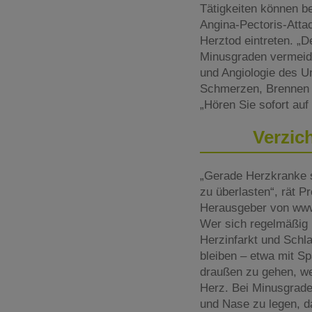
Tätigkeiten können b
Angina-Pectoris-Attac
Herztod eintreten. „
Minusgraden vermeiden
und Angiologie des Un
Schmerzen, Brennen o
„Hören Sie sofort auf
Verzic
„Gerade Herzkranke so
zu überlasten“, rät 
Herausgeber von www
Wer sich regelmäßig k
Herzinfarkt und Schla
bleiben – etwa mit S
draußen zu gehen, we
Herz. Bei Minusgrade
und Nase zu legen, da