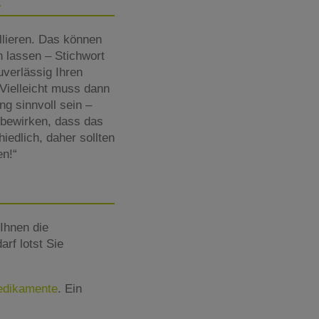
llieren. Das können
n lassen – Stichwort
uverlässig Ihren
Vielleicht muss dann
g sinnvoll sein –
 bewirken, dass das
iedlich, daher sollten
en!“
Ihnen die
rf lotst Sie
Medikamente
. Ein