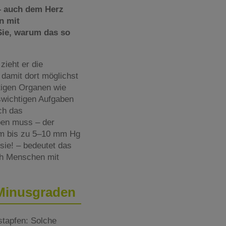
– auch dem Herz
n mit
Sie, warum das so
zieht er die
damit dort möglichst
tigen Organen wie
swichtigen Aufgaben
ch das
pen muss – der
 um bis zu 5–10 mm Hg
sie! – bedeutet das
ch Menschen mit
 Minusgraden
stapfen: Solche