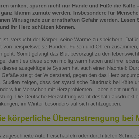
en sinken, spüren nicht nur Hände und Füße die Kälte 
ch ganz klamm zumute werden. Insbesondere für Mensche
nnen Minusgrade zur ernsthaften Gefahr werden. Lesen 
h und Ihr Herz schützen können.
ist, versucht der Körper, seine Wärme zu speichern. Dafür 
ut von beispielsweise Händen, Füßen und Ohren zusammen, 
 geht. Somit gelangt das Blut bevorzugt zu den lebenswich
ge, damit es diese schön mollig warm haben und ihre leben
h dieses ausgeklügelte System hat auch einen Nachteil: Dur
Gefäße steigt der Widerstand, gegen den das Herz anpum
h. Studien zeigen, dass der systolische Blutdruck bei Kälte
nders für Menschen mit Herzproblemen – aber nicht nur für 
astung. Die Deutsche Herzstiftung warnt deshalb ausdrückli
nkungen, im Winter besonders auf sich achtzugeben.
ie körperliche Überanstrengung bei
 zugeschneite Auto freischaufeln oder durch tiefen Schnee 