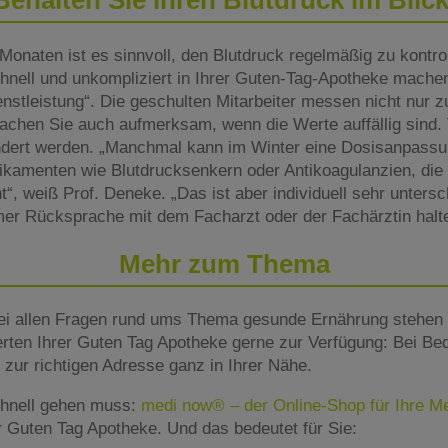
Monaten ist es sinnvoll, den Blutdruck regelmäßig zu kontro
chnell und unkompliziert in Ihrer Guten-Tag-Apotheke mache
stleistung“. Die geschulten Mitarbeiter messen nicht nur z
achen Sie auch aufmerksam, wenn die Werte auffällig sind. 
ndert werden. „Manchmal kann im Winter eine Dosisanpassun
ikamenten wie Blutdrucksenkern oder Antikoagulanzien, die
t“, weiß Prof. Deneke. „Das ist aber individuell sehr untersch
mer Rücksprache mit dem Facharzt oder der Fachärztin halt
Mehr zum Thema
ei allen Fragen rund ums Thema gesunde Ernährung stehen 
rten Ihrer Guten Tag Apotheke gerne zur Verfügung: Bei Beda
zur richtigen Adresse ganz in Ihrer Nähe.
hnell gehen muss:
medi now® – der Online-Shop für Ihre 
er Guten Tag Apotheke. Und das bedeutet für Sie: