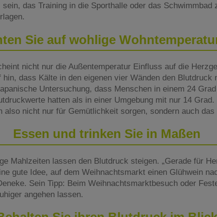
 sein, das Training in die Sporthalle oder das Schwimmbad z
rlagen.
ten Sie auf wohlige Wohntemperat
heint nicht nur die Außentemperatur Einfluss auf die Herzg
f hin, dass Kälte in den eigenen vier Wänden den Blutdruck 
e japanische Untersuchung, dass Menschen in einem 24 Gr
Blutdruckwerte hatten als in einer Umgebung mit nur 14 Grad
lso nicht nur für Gemütlichkeit sorgen, sondern auch das
Essen und trinken Sie in Maßen
ige Mahlzeiten lassen den Blutdruck steigen. „Gerade für He
keine gute Idee, auf dem Weihnachtsmarkt einen Glühwein n
. Deneke. Sein Tipp: Beim Weihnachtsmarktbesuch oder Fest
ruhiger angehen lassen.
Behalten Sie ihren Blutdruck im Blic