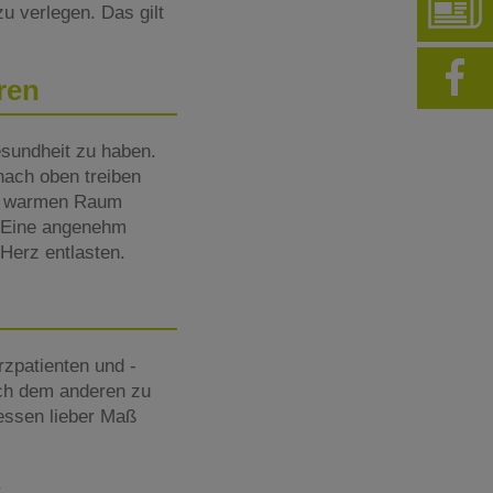
u verlegen. Das gilt
uren
esundheit zu haben.
nach oben treiben
ad warmen Raum
. Eine angenehm
 Herz entlasten.
rzpatienten und -
ach dem anderen zu
essen lieber Maß
k