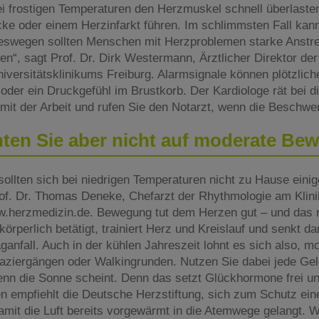
ei frostigen Temperaturen den Herzmuskel schnell überlaste
ke oder einem Herzinfarkt führen. Im schlimmsten Fall kann 
Deswegen sollten Menschen mit Herzproblemen starke Anstr
“, sagt Prof. Dr. Dirk Westermann, Ärztlicher Direktor der K
iversitätsklinikums Freiburg. Alarmsignale können plötzlic
der ein Druckgefühl im Brustkorb. Der Kardiologe rät bei
 mit der Arbeit und rufen Sie den Notarzt, wenn die Beschwe
hten Sie aber nicht auf moderate B
llten sich bei niedrigen Temperaturen nicht zu Hause einig
Prof. Dr. Thomas Deneke, Chefarzt der Rhythmologie am Kli
.herzmedizin.de. Bewegung tut dem Herzen gut – und das 
örperlich betätigt, trainiert Herz und Kreislauf und senkt da
ganfall. Auch in der kühlen Jahreszeit lohnt es sich also, m
paziergängen oder Walkingrunden. Nutzen Sie dabei jede Gel
nn die Sonne scheint. Denn das setzt Glückhormone frei und
n empfiehlt die Deutsche Herzstiftung, sich zum Schutz ei
mit die Luft bereits vorgewärmt in die Atemwege gelangt. We