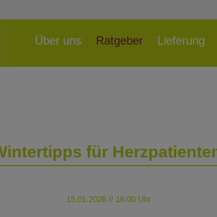
Navigation
Über uns
Ratgeber
Lieferung
überspringen
intertipps für Herzpatient
15.01.2026 // 16:00 Uhr