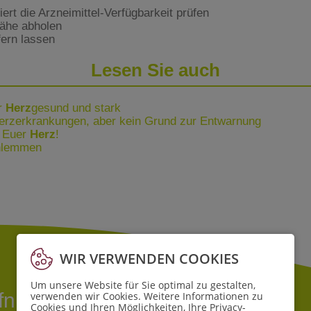
rt die Arzneimittel-Verfügbarkeit prüfen
Nähe abholen
fern lassen
Lesen Sie auch
hr
Herz
gesund und stark
erzerkrankungen, aber kein Grund zur Entwarnung
f Euer
Herz
!
hlemmen
WIR VERWENDEN COOKIES
Um unsere Website für Sie optimal zu gestalten,
ffnungszeiten
verwenden wir Cookies. Weitere Informationen zu
Cookies und Ihren Möglichkeiten, Ihre Privacy-