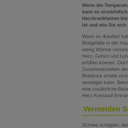
Wenn die Temperatur
kann es sinnbildli
Herzkrankheiten kö
ist und wie Sie sic
Wenn es draußen kalt 
Blutgefäße in der Ha
wenig Wärme verloren
Herz, Gehirn und Lun
erfüllen können. Doc
Zusammenziehen der 
Blutdruck erhöht sic
ansteigen kann. Beso
eine zusätzliche Bel
Herz-Kreislauf-Erkra
Vermeiden S
Schnee schippen, das