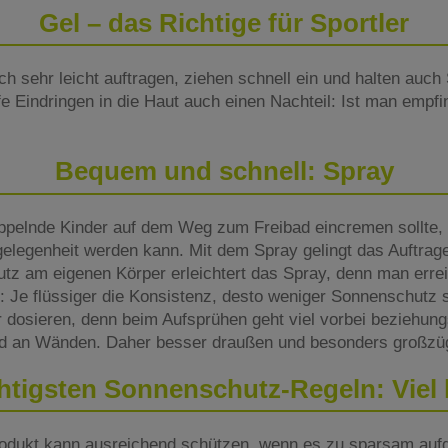
Gel – das Richtige für Sportler
h sehr leicht auftragen, ziehen schnell ein und halten auch
efe Eindringen in die Haut auch einen Nachteil: Ist man empfi
Bequem und schnell: Spray
pelnde Kinder auf dem Weg zum Freibad eincremen sollte, 
elegenheit werden kann. Mit dem Spray gelingt das Auftragen
z am eigenen Körper erleichtert das Spray, denn man erreic
e: Je flüssiger die Konsistenz, desto weniger Sonnenschutz s
er dosieren, denn beim Aufsprühen geht viel vorbei beziehun
nd an Wänden. Daher besser draußen und besonders großzü
htigsten Sonnenschutz-Regeln: Viel hi
dukt kann ausreichend schützen, wenn es zu sparsam aufge