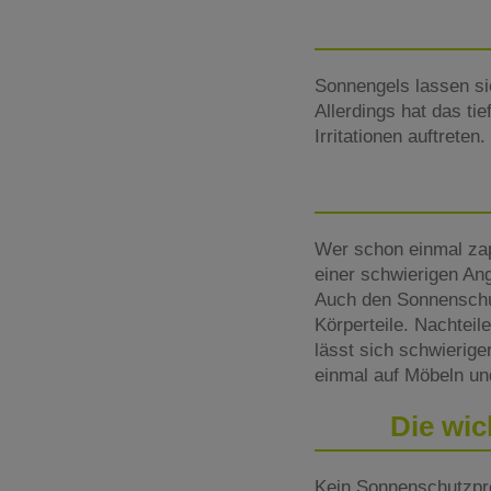
Sonnengels lassen sic
Allerdings hat das ti
Irritationen auftreten.
Wer schon einmal zap
einer schwierigen Ang
Auch den Sonnenschut
Körperteile. Nachteil
lässt sich schwierig
einmal auf Möbeln u
Die wic
Kein Sonnenschutzpro