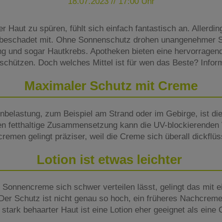
18.07.2023 // 17:00 Uhr
r Haut zu spüren, fühlt sich einfach fantastisch an. Allerd
unbeschadet mit. Ohne Sonnenschutz drohen unangenehmer S
ung und sogar Hautkrebs. Apotheken bieten eine hervorrage
schützen. Doch welches Mittel ist für wen das Beste? Inform
Maximaler Schutz mit Creme
nbelastung, zum Beispiel am Strand oder im Gebirge, ist 
en fetthaltige Zusammensetzung kann die UV-blockierenden 
remen gelingt präziser, weil die Creme sich überall dickflüss
Lotion ist etwas leichter
Sonnencreme sich schwer verteilen lässt, gelingt das mit ei
Der Schutz ist nicht genau so hoch, ein früheres Nachcreme
r stark behaarter Haut ist eine Lotion eher geeignet als eine