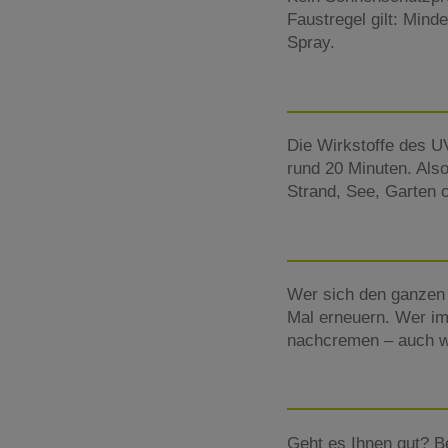
Faustregel gilt: Mind
Spray.
Die Wirkstoffe des UV
rund 20 Minuten. Al
Strand, See, Garten
Wer sich den ganzen 
Mal erneuern. Wer im
nachcremen – auch we
Geht es Ihnen gut? B