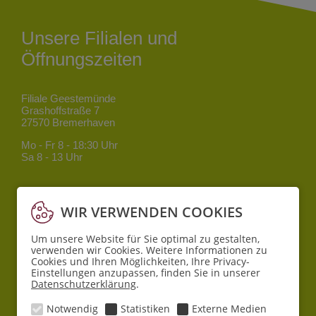
Unsere Filialen und
Öffnungszeiten
Filiale Geestemünde
Grashoffstraße 7
27570 Bremerhaven
Mo - Fr
8 - 18:30 Uhr
Sa
8 - 13 Uhr
Filiale Mitte
Bgm.-Smidt-Straße 34
WIR VERWENDEN COOKIES
27568 Bremerhaven
Um unsere Website für Sie optimal zu gestalten,
Mo - Fr
8 - 18:30 Uhr
verwenden wir Cookies. Weitere Informationen zu
Sa
10 - 16 Uhr
Cookies und Ihren Möglichkeiten, Ihre Privacy-
Einstellungen anzupassen, finden Sie in unserer
Datenschutzerklärung
.
Filiale Lehe
Pferdebade 6
Notwendig
Statistiken
Externe Medien
27580 Bremerhaven