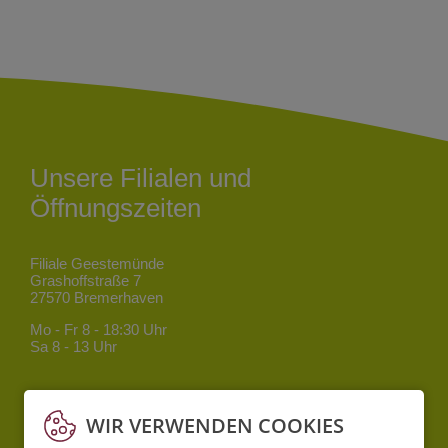
Unsere Filialen und
Öffnungszeiten
Filiale Geestemünde
Grashoffstraße 7
27570 Bremerhaven
Mo - Fr
8 - 18:30 Uhr
Sa
8 - 13 Uhr
Filiale Mitte
Bgm.-Smidt-Straße 34
WIR VERWENDEN COOKIES
27568 Bremerhaven