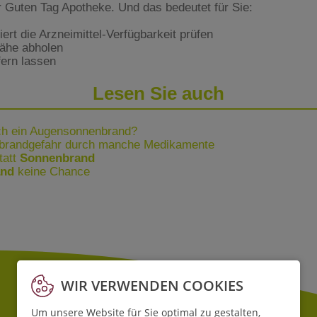
er Guten Tag Apotheke. Und das bedeutet für Sie:
rt die Arzneimittel-Verfügbarkeit prüfen
Nähe abholen
fern lassen
Lesen Sie auch
ich ein Augensonnenbrand?
brandgefahr durch manche Medikamente
tatt
Sonnenbrand
and
keine Chance
WIR VERWENDEN COOKIES
Um unsere Website für Sie optimal zu gestalten,