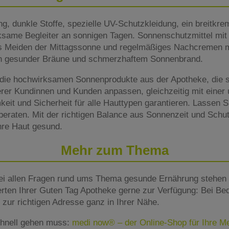
g, dunkle Stoffe, spezielle UV-Schutzkleidung, ein breitkre
rksame Begleiter an sonnigen Tagen. Sonnenschutzmittel mi
das Meiden der Mittagssonne und regelmäßiges Nachcremen
n gesunder Bräune und schmerzhaftem Sonnenbrand.
die hochwirksamen Sonnenprodukte aus der Apotheke, die sic
er Kundinnen und Kunden anpassen, gleichzeitig mit einer u
it und Sicherheit für alle Hauttypen garantieren. Lassen Si
eraten. Mit der richtigen Balance aus Sonnenzeit und Schutz
hre Haut gesund.
Mehr zum Thema
ei allen Fragen rund ums Thema gesunde Ernährung stehen 
rten Ihrer Guten Tag Apotheke gerne zur Verfügung: Bei Beda
zur richtigen Adresse ganz in Ihrer Nähe.
hnell gehen muss:
medi now® – der Online-Shop für Ihre 