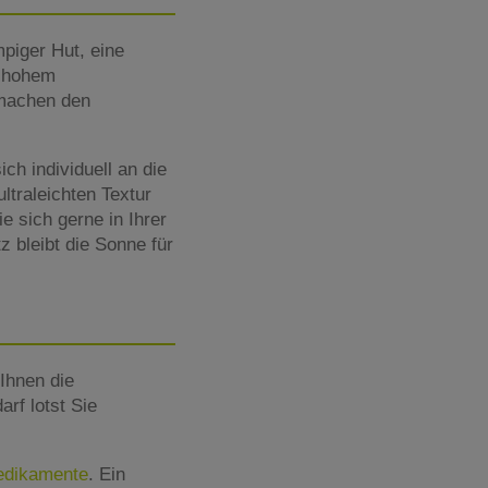
mpiger Hut, eine
t hohem
 machen den
h individuell an die
ltraleichten Textur
e sich gerne in Ihrer
 bleibt die Sonne für
Ihnen die
rf lotst Sie
Medikamente
. Ein