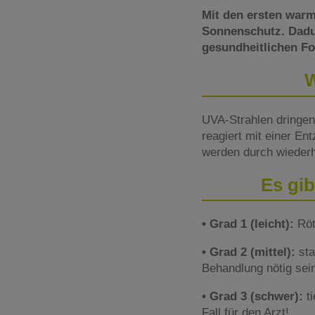
Mit den ersten warm
Sonnenschutz. Dadu
gesundheitlichen Fo
W
UVA-Strahlen dringen 
reagiert mit einer E
werden durch wieder
Es gi
• Grad 1 (leicht):
Röt
• Grad 2 (mittel):
sta
Behandlung nötig sei
• Grad 3 (schwer):
ti
Fall für den Arzt!