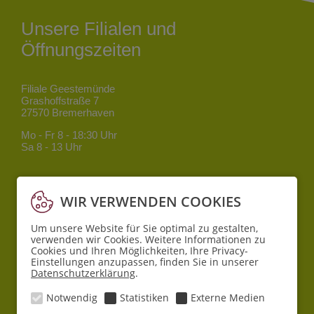
Unsere Filialen und
Öffnungszeiten
Filiale Geestemünde
Grashoffstraße 7
27570 Bremerhaven
Mo - Fr
8 - 18:30 Uhr
Sa
8 - 13 Uhr
Filiale Mitte
Bgm.-Smidt-Straße 34
WIR VERWENDEN COOKIES
27568 Bremerhaven
Um unsere Website für Sie optimal zu gestalten,
Mo - Fr
8 - 18:30 Uhr
verwenden wir Cookies. Weitere Informationen zu
Sa
10 - 16 Uhr
Cookies und Ihren Möglichkeiten, Ihre Privacy-
Einstellungen anzupassen, finden Sie in unserer
Datenschutzerklärung
.
Filiale Lehe
Pferdebade 6
Notwendig
Statistiken
Externe Medien
27580 Bremerhaven