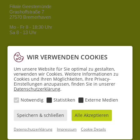
Filiale Geestemünde
Grashoffstraße 7
27570 Bremerhaven
Mo - Fr
8 - 18:30 Uhr
Sa
8 - 13 Uhr
Filiale Mitte
Bgm.-Smidt-Straße 34
WIR VERWENDEN COOKIES
27568 Bremerhaven
Um unsere Website für Sie optimal zu gestalten,
Mo - Fr
8 - 18:30 Uhr
verwenden wir Cookies. Weitere Informationen zu
Sa
10 - 16 Uhr
Cookies und Ihren Möglichkeiten, Ihre Privacy-
Einstellungen anzupassen, finden Sie in unserer
Datenschutzerklärung
.
Filiale Lehe
Pferdebade 6
Notwendig
Statistiken
Externe Medien
27580 Bremerhaven
Mo - Sa
8 - 19 Uhr
Speichern & schließen
Alle Akzeptieren
© 2026 Sander Apotheken
Datenschutzerklärung
Impressum
Cookie Details
AGB
Datenschutz
Impressum