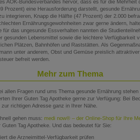
es AOK-Bundesverbandes hervor, dass es für die Mehrheit 
9 Prozent) eine Herausforderung darstellt, gesunde Ernähru
u integrieren, Knapp die Hälfte (47 Prozent) der 2.000 befr
chlechten Ernährungsgewohnheiten zwar gerne ändern, halt
de für das ungesunde Essverhalten nannten die Studienteiln
er gesunden Lebensmittel sowie die leichtere Verfügbarkeit
tlichen Plätzen, Bahnhöfen und Raststätten. Als Gegenmaß
imann unter anderem, Obst und Gemüse preislich attraktive
teuer befreit werden.
Mehr zum Thema
ei allen Fragen rund ums Thema gesunde Ernährung stehen 
rten Ihrer Guten Tag Apotheke gerne zur Verfügung: Bei Beda
zur richtigen Adresse ganz in Ihrer Nähe.
hnell gehen muss:
medi now® – der Online-Shop für Ihre 
er Guten Tag Apotheke. Und das bedeutet für Sie:
rt die Arzneimittel-Verfügbarkeit prüfen