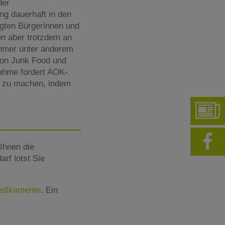
der
ng dauerhaft in den
agten Bürgerinnen und
en aber trotzdem an
ehmer unter anderem
 von Junk Food und
nahme fordert AOK-
r zu machen, indem
Ihnen die
rf lotst Sie
Medikamente
. Ein