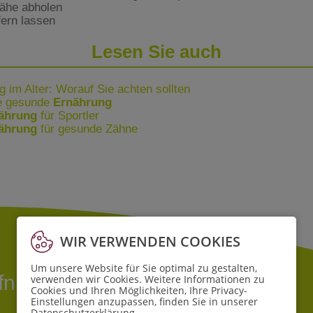
Nähe abholen
fern lassen
Lesen Sie auch
 im Alter: Worauf Sie achten sollten
ne gesunde
Ernährung
ährung
für Sportler
ährung
für gesunde Zähne
WIR VERWENDEN COOKIES
Um unsere Website für Sie optimal zu gestalten,
ffnungszeiten
verwenden wir Cookies. Weitere Informationen zu
Cookies und Ihren Möglichkeiten, Ihre Privacy-
Einstellungen anzupassen, finden Sie in unserer
Datenschutzerklärung
.