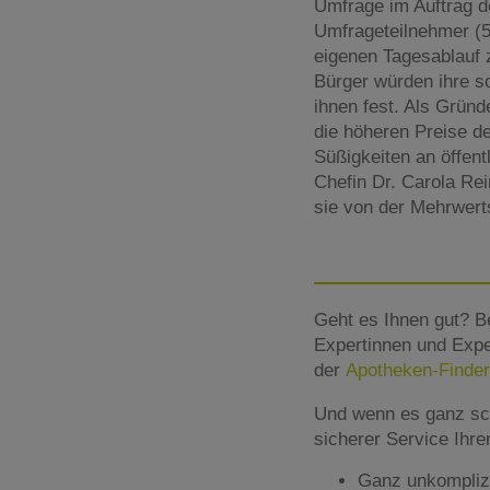
Umfrage im Auftrag d
Umfrageteilnehmer (5
eigenen Tagesablauf z
Bürger würden ihre s
ihnen fest. Als Grün
die höheren Preise d
Süßigkeiten an öffen
Chefin Dr. Carola Re
sie von der Mehrwerts
Geht es Ihnen gut? B
Expertinnen und Expe
der
Apotheken-Finder
Und wenn es ganz sc
sicherer Service Ihr
Ganz unkomplizie