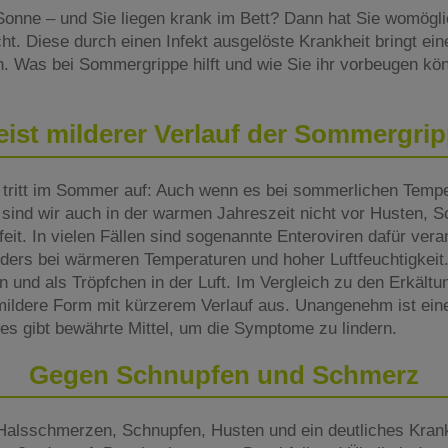
Sonne – und Sie liegen krank im Bett? Dann hat Sie womögl
. Diese durch einen Infekt ausgelöste Krankheit bringt ein
. Was bei Sommergrippe hilft und wie Sie ihr vorbeugen kön
ist milderer Verlauf der Sommergri
g tritt im Sommer auf: Auch wenn es bei sommerlichen Temp
, sind wir auch in der warmen Jahreszeit nicht vor Husten, 
it. In vielen Fällen sind sogenannte Enteroviren dafür veran
nders bei wärmeren Temperaturen und hoher Luftfeuchtigkeit.
 und als Tröpfchen in der Luft. Im Vergleich zu den Erkältu
 mildere Form mit kürzerem Verlauf aus. Unangenehm ist ei
es gibt bewährte Mittel, um die Symptome zu lindern.
Gegen Schnupfen und Schmerz
alsschmerzen, Schnupfen, Husten und ein deutliches Krank