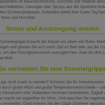
außerdem oft Bauchschmerzen, Durchfall und Übelkeit daz
Lutschtabletten, Lösungen oder Sprays aus der Apotheke lin
fen Schmerzpräparate. Außerdem bietet Ihre Guten Tag Apo
 Nase und Durchfall.
Stress und Anstrengung meiden
Sommergrippe braucht der Körper vor allem viel Ruhe: Meid
ungen und gönnen Sie sich mehr Zeit im Bett oder auf der 
ken, um den Flüssigkeitsverlust auszugleichen. Zwei bis drei 
g ideal.
So vermeiden Sie eine Sommergripp
 gar nicht krank zu werden? Schonen Sie Ihr Immunsystem.
el durch große Hitze und große Temperaturunterschiede – u
klimatisiert sind. Außerdem trocknen Ventilatoren, Zugluft
s macht sie angreifbar für Viren. Und waschen Sie regelmä
zu vermeiden. Dann können Sie den (Spät-)Sommer gesund 