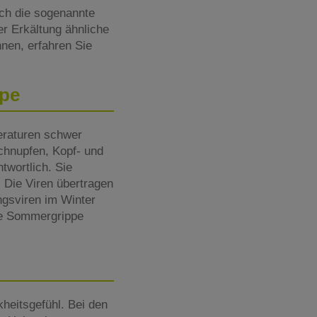
ich die sogenannte
er Erkältung ähnliche
nen, erfahren Sie
ppe
eraturen schwer
Schnupfen, Kopf- und
twortlich. Sie
 Die Viren übertragen
ngsviren im Winter
ne Sommergrippe
heitsgefühl. Bei den