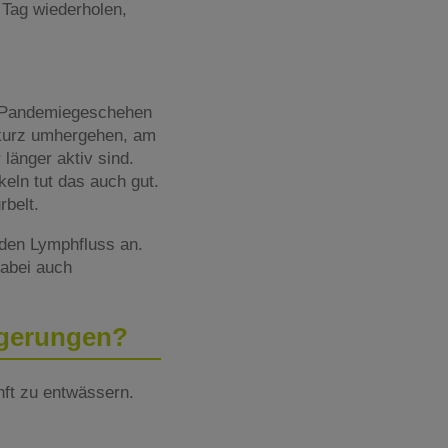
Tag wiederholen,
m Pandemiegeschehen
d kurz umhergehen, am
 länger aktiv sind.
eln tut das auch gut.
rbelt.
den Lymphfluss an.
dabei auch
agerungen?
nft zu entwässern.