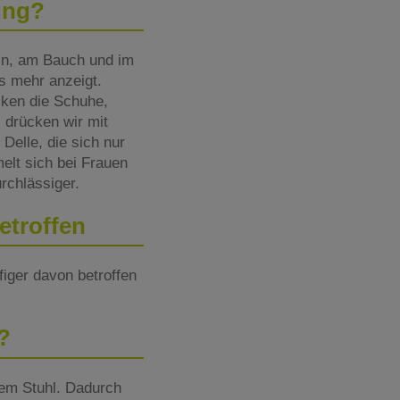
ung?
ln, am Bauch und im
s mehr anzeigt.
cken die Schuhe,
i drücken wir mit
Delle, die sich nur
elt sich bei Frauen
urchlässiger.
etroffen
iger davon betroffen
n?
nem Stuhl. Dadurch