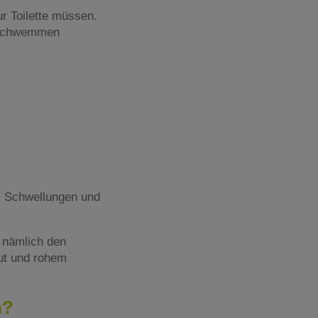
r Toilette müssen.
d schwemmen
n, Schwellungen und
 nämlich den
ut und rohem
n?