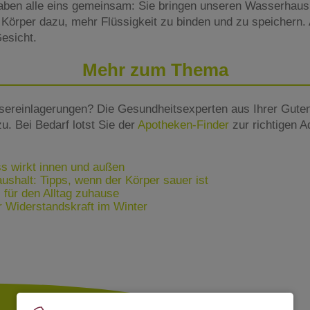
aben alle eins gemeinsam: Sie bringen unseren Wasserhaush
 Körper dazu, mehr Flüssigkeit zu binden und zu speichern. 
esicht.
Mehr zum Thema
sereinlagerungen? Die Gesundheitsexperten aus Ihrer Gute
u. Bei Bedarf lotst Sie der
Apotheken-Finder
zur richtigen A
s wirkt innen und außen
shalt: Tipps, wenn der Körper sauer ist
für den Alltag zuhause
 Widerstandskraft im Winter