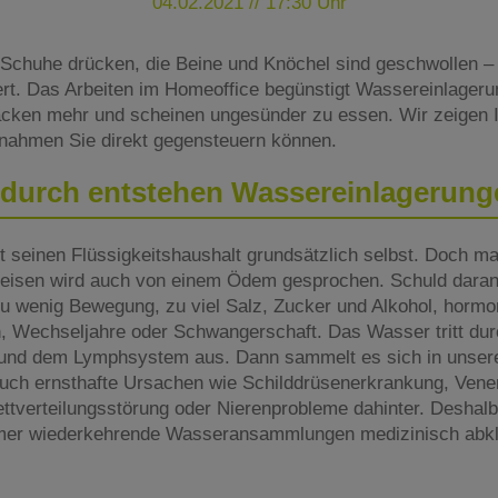
04.02.2021 // 17:30 Uhr
 Schuhe drücken, die Beine und Knöchel sind geschwollen –
ert. Das Arbeiten im Homeoffice begünstigt Wassereinlageru
nacken mehr und scheinen ungesünder zu essen. Wir zeigen 
nahmen Sie direkt gegensteuern können.
durch entstehen Wassereinlagerung
rt seinen Flüssigkeitshaushalt grundsätzlich selbst. Doch 
eisen wird auch von einem Ödem gesprochen. Schuld daran 
zu wenig Bewegung, zu viel Salz, Zucker und Alkohol, hor
, Wechseljahre oder Schwangerschaft. Das Wasser tritt du
 und dem Lymphsystem aus. Dann sammelt es sich in unser
uch ernsthafte Ursachen wie Schilddrüsenerkrankung, Ven
ttverteilungsstörung oder Nierenprobleme dahinter. Deshalb 
mer wiederkehrende Wasseransammlungen medizinisch abklä