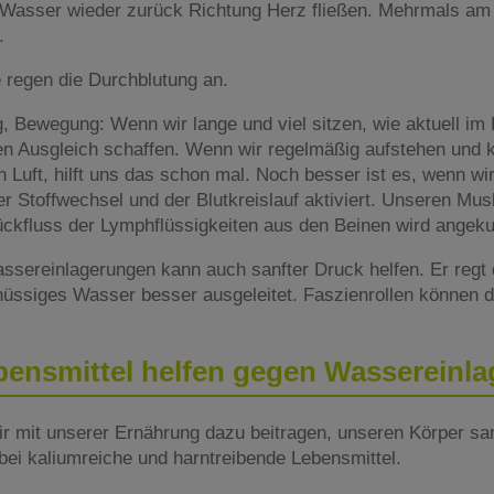
Wasser wieder zurück Richtung Herz fließen. Mehrmals am 
t.
 regen die Durchblutung an.
 Bewegung: Wenn wir lange und viel sitzen, wie aktuell i
einen Ausgleich schaffen. Wenn wir regelmäßig aufstehen un
n Luft, hilft uns das schon mal. Noch besser ist es, wenn wir
 Stoffwechsel und der Blutkreislauf aktiviert. Unseren Musk
ckfluss der Lymphflüssigkeiten aus den Beinen wird angeku
ereinlagerungen kann auch sanfter Druck helfen. Er regt 
üssiges Wasser besser ausgeleitet. Faszienrollen können 
bensmittel helfen gegen Wassereinl
ir mit unserer Ernährung dazu beitragen, unseren Körper sa
ei kaliumreiche und harntreibende Lebensmittel.