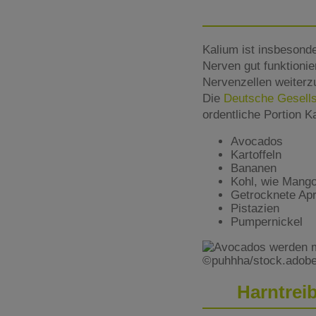
Kalium ist insbesond
Nerven gut funktionie
Nervenzellen weiterz
Die
Deutsche Gesells
ordentliche Portion K
Avocados
Kartoffeln
Bananen
Kohl, wie Mango
Getrocknete Apri
Pistazien
Pumpernickel
©puhhha/stock.adob
Harntrei