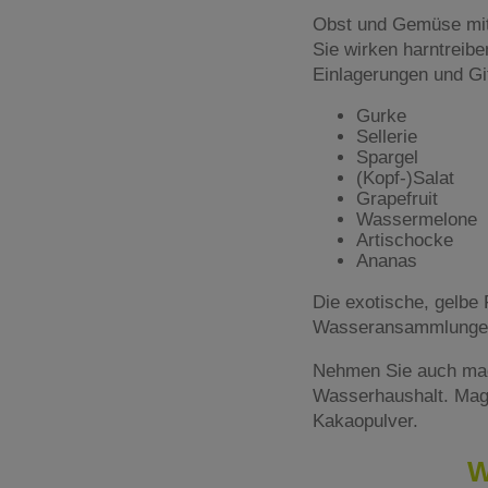
Obst und Gemüse mit 
Sie wirken harntreib
Einlagerungen und Gif
Gurke
Sellerie
Spargel
(Kopf-)Salat
Grapefruit
Wassermelone
Artischocke
Ananas
Die exotische, gelbe
Wasseransammlungen 
Nehmen Sie auch magn
Wasserhaushalt. Mag
Kakaopulver.
W