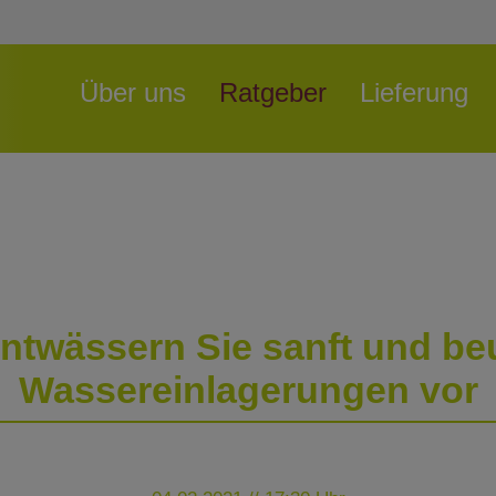
Navigation
Über uns
Ratgeber
Lieferung
überspringen
ntwässern Sie sanft und b
Wassereinlagerungen vor