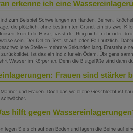
an erkenne ich eine Wassereinlager
sind zum Beispiel Schwellungen an Händen, Beinen, Knöche
ge, die plötzlich, ohne bestimmten Grund, ein bis zwei Kilo
dunsen, kneift die Hose, passt der Ring nicht mehr oder drü
eise sein. Der Dellen-Test ist auf jeden Fall nützlich. Dabe
geschwollene Stelle – mehrere Sekunden lang. Entsteht eine 
zurückbildet, ist das ein Indiz für ein Ödem. Übrigens samm
ehrt Wasser im Körper an. Denn die Blutgefäße sind dann d
inlagerungen: Frauen sind stärker b
Männer und Frauen. Doch das weibliche Geschlecht ist häuf
t schwächer.
as hilft gegen Wassereinlagerunge
n legen Sie sich auf den Boden und lagern die Beine auf ei