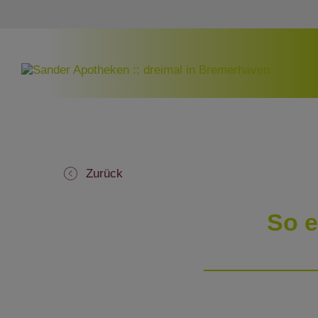
Zurück
So e