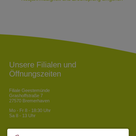
Unsere Filialen und
Öffnungszeiten
Filiale Geestemünde
Grashoffstraße 7
27570 Bremerhaven
Mo - Fr
8 - 18:30 Uhr
Sa
8 - 13 Uhr
Filiale Mitte
Bgm.-Smidt-Straße 34