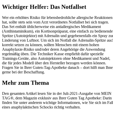
Wichtiger Helfer: Das Notfallset
Wer ein erhöhtes Risiko für lebensbedrohliche allergische Reaktionen
hat, sollte stets sein vom Arzt verordnetes Notfallset bei sich tragen.
Das Set enthält üblicherweise ein antiallergisches Medikament
(Antihistaminikum), ein Kortisonpräparat, eine einfach zu bedienende
Spritze (Autoinjektor) mit Adrenalin und gegebenenfalls ein Spray zu
Linderung von Luftnot. Um sich im Notfall die Adrenalin-Spritze auc
korrekt setzen zu können, sollten Menschen mit einem hohen
Anaphylaxie-Risiko und/oder deren Angehörige die Anwendung
regelmäßig üben. Die Techniker Kasse empfiehlt dafür spezielle
Trainings-Geräte, also Autoinjektoren ohne Medikament und Nadel,
die für jedes Modell über den Hersteller bezogen werden können.
Fragen Sie in Ihrer Guten-Tag-Apotheke danach – dort hilft man Ihn
gerne bei der Beschaffung.
Mehr zum Thema
Den gesamten Artikel lesen Sie in der Juli-2021-Ausgabe von MEIN
TAG®, dem Magazin exklusiv aus Ihrer Guten Tag Apotheke: Darin
finden Sie unter anderem wichtige Informationen, wie Sie sich im Fal
eines anaphylaktischen Schocks richtig verhalten.