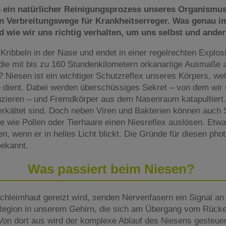
ts ein natürlicher Reinigungsprozess unseres Organismu
ten Verbreitungswege für Krankheitserreger. Was genau i
d wie wir uns richtig verhalten, um uns selbst und ande
Kribbeln in der Nase und endet in einer regelrechten Explo
 die mit bis zu 160 Stundenkilometern orkanartige Ausmaß
 Niesen ist ein wichtiger Schutzreflex unseres Körpers, we
dient. Dabei werden überschüssiges Sekret – von dem wir 
duzieren – und Fremdkörper aus dem Nasenraum katapultiert
erkältet sind. Doch neben Viren und Bakterien können auch S
e wie Pollen oder Tierhaare einen Niesreflex auslösen. Etwa
 wenn er in helles Licht blickt. Die Gründe für diesen phot
bekannt.
Was passiert beim Niesen?
leimhaut gereizt wird, senden Nervenfasern ein Signal an
 Region in unserem Gehirn, die sich am Übergang vom Rüc
Von dort aus wird der komplexe Ablauf des Niesens geste