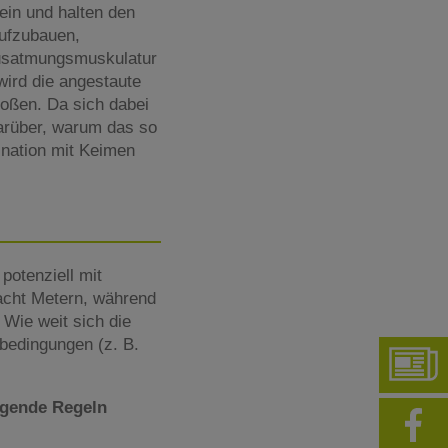
ein und halten den
aufzubauen,
 Ausatmungsmuskulatur
ird die angestaute
oßen. Da sich dabei
Darüber, warum das so
ination mit Keimen
 potenziell mit
 acht Metern, während
 Wie weit sich die
sbedingungen (z. B.
lgende Regeln