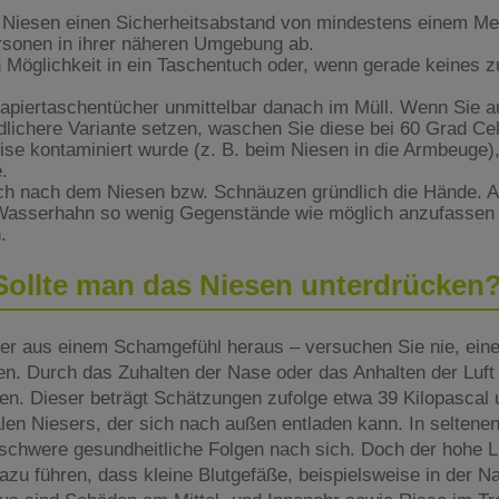
 Niesen einen Sicherheitsabstand von mindestens einem Me
rsonen in ihrer näheren Umgebung ab.
 Möglichkeit in ein Taschentuch oder, wenn gerade keines zu
apiertaschentücher unmittelbar danach im Müll. Wenn Sie a
dlichere Variante setzen, waschen Sie diese bei 60 Grad Cel
se kontaminiert wurde (z. B. beim Niesen in die Armbeuge), 
e.
h nach dem Niesen bzw. Schnäuzen gründlich die Hände. Ac
sserhahn so wenig Gegenstände wie möglich anzufassen
n.
Sollte man das Niesen unterdrücken
der aus einem Schamgefühl heraus – versuchen Sie nie, ein
en. Durch das Zuhalten der Nase oder das Anhalten der Luft
en. Dieser beträgt Schätzungen zufolge etwa 39 Kilopascal 
en Niesers, der sich nach außen entladen kann. In seltenen 
 schwere gesundheitliche Folgen nach sich. Doch der hohe L
azu führen, dass kleine Blutgefäße, beispielsweise in der N