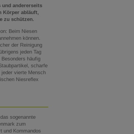
s und andererseits
m Körper abläuft,
re zu schützen.
sion: Beim Niesen
e annehmen können.
lcher der Reinigung
übrigens jeden Tag
. Besonders häufig
taubpartikel, scharfe
 jeder vierte Mensch
ischen Niesreflex
 das sogenannte
kenmark zum
uert und Kommandos