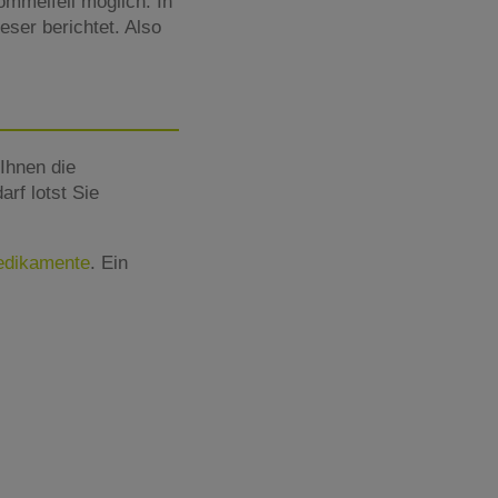
ommelfell möglich. In
ser berichtet. Also
Ihnen die
rf lotst Sie
Medikamente
. Ein