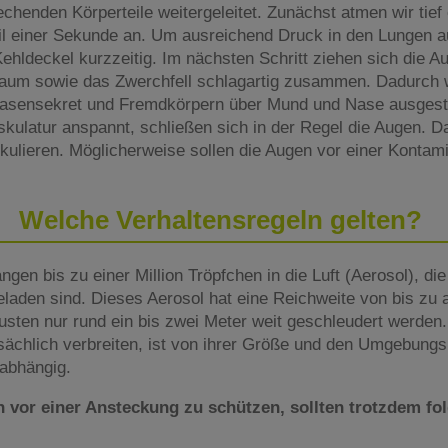
chenden Körperteile weitergeleitet. Zunächst atmen wir tief 
il einer Sekunde an. Um ausreichend Druck in den Lungen 
Kehldeckel kurzzeitig. Im nächsten Schritt ziehen sich die
aum sowie das Zwerchfell schlagartig zusammen. Dadurch w
asensekret und Fremdkörpern über Mund und Nase ausgest
kulatur anspannt, schließen sich in der Regel die Augen. 
pekulieren. Möglicherweise sollen die Augen vor einer Kontam
Welche Verhaltensregeln gelten?
gen bis zu einer Million Tröpfchen in die Luft (Aerosol), die
eladen sind. Dieses Aerosol hat eine Reichweite von bis zu
sten nur rund ein bis zwei Meter weit geschleudert werden.
tsächlich verbreiten, ist von ihrer Größe und den Umgebung
 abhängig.
vor einer Ansteckung zu schützen, sollten trotzdem fo
: