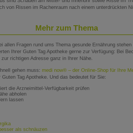
aus sind Schäden am Mittel- und Innenohr sowie Risse im Tr
uch von Rissen im Rachenraum nach einem unterdrückten Nie
Mehr zum Thema
ei allen Fragen rund ums Thema gesunde Ernährung stehen 
rten Ihrer Guten Tag Apotheke gerne zur Verfügung: Bei Beda
zur richtigen Adresse ganz in Ihrer Nähe.
hnell gehen muss:
medi now® – der Online-Shop für Ihre 
er Guten Tag Apotheke. Und das bedeutet für Sie:
rt die Arzneimittel-Verfügbarkeit prüfen
Nähe abholen
fern lassen
ergika
besser als schnäuzen