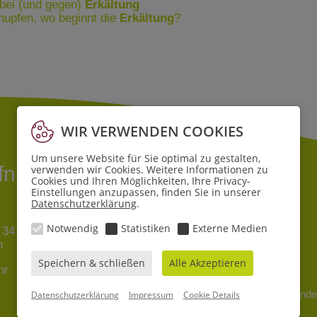
 bei (und gegen)
Erkältung
upfen, wo beginnt die
Erkältung
?
WIR VERWENDEN COOKIES
Um unsere Website für Sie optimal zu gestalten,
ffnungszeiten
verwenden wir Cookies. Weitere Informationen zu
Cookies und Ihren Möglichkeiten, Ihre Privacy-
Einstellungen anzupassen, finden Sie in unserer
Datenschutzerklärung
.
Filiale Lehe
Notwendig
Statistiken
Externe Medien
 34
Pferdebade 6
n
27580 Bremerhaven
Speichern & schließen
Alle Akzeptieren
hr
Mo - Sa
8 - 19 Uhr
© 2026 Sande
Datenschutzerklärung
Impressum
Cookie Details