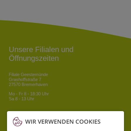
Unsere Filialen und
Öffnungszeiten
Filiale Geestemünde
Grashoffstraße 7
27570 Bremerhaven
Mo - Fr
8 - 18:30 Uhr
Sa
8 - 13 Uhr
Filiale Mitte
Bgm.-Smidt-Straße 34
WIR VERWENDEN COOKIES
27568 Bremerhaven