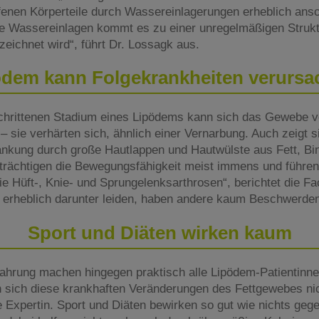
fenen Körperteile durch Wassereinlagerungen erheblich ansch
se Wassereinlagen kommt es zu einer unregelmäßigen Struk
ezeichnet wird“, führt Dr. Lossagk aus.
ödem kann Folgekrankheiten verursa
schrittenen Stadium eines Lipödems kann sich das Gewebe v
 – sie verhärten sich, ähnlich einer Vernarbung. Auch zeigt s
rankung durch große Hautlappen und Hautwülste aus Fett, B
trächtigen die Bewegungsfähigkeit meist immens und führen
e Hüft-, Knie- und Sprungelenksarthrosen“, berichtet die Fa
 erheblich darunter leiden, haben andere kaum Beschwerden
Sport und Diäten wirken kaum
rfahrung machen hingegen praktisch alle Lipödem-Patientinne
sich diese krankhaften Veränderungen des Fettgewebes ni
e Expertin. Sport und Diäten bewirken so gut wie nichts gegen