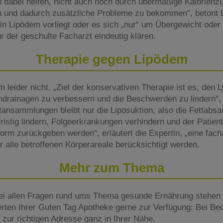
h dabei helfen, nicht auch noch durch übermäßige Kalorienzu
und dadurch zusätzliche Probleme zu bekommen“, betont 
ein Lipödem vorliegt oder es sich „nur“ um Übergewicht oder F
 der geschulte Facharzt eindeutig klären.
Therapie gegen Lipödem
em leider nicht. „Ziel der konservativen Therapie ist es, den 
rainagen zu verbessern und die Beschwerden zu lindern“, 
tansammlungen bleibt nur die Liposuktion, also die Fettabs
istig lindern, Folgeerkrankungen verhindern und der Patient
orm zurückgeben werden“, erläutert die Expertin, „eine fac
r alle betroffenen Körperareale berücksichtigt werden.
Mehr zum Thema
ei allen Fragen rund ums Thema gesunde Ernährung stehen 
rten Ihrer Guten Tag Apotheke gerne zur Verfügung: Bei Beda
zur richtigen Adresse ganz in Ihrer Nähe.