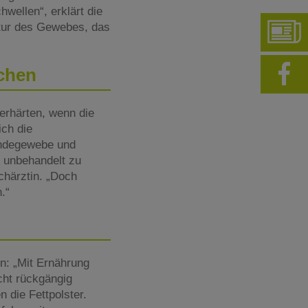
wellen“, erklärt die
tur des Gewebes, das
chen
erhärten, wenn die
ich die
indegewebe und
 unbehandelt zu
chärztin. „Doch
.“
n: „Mit Ernährung
cht rückgängig
 die Fettpolster.