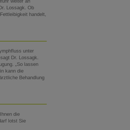
fuhr weiter an
Dr. Lossagk. Ob
ettleibigkeit handelt,
Lymphfluss unter
sagt Dr. Lossagk.
augung. „So lassen
in kann die
härztliche Behandlung
Ihnen die
rf lotst Sie