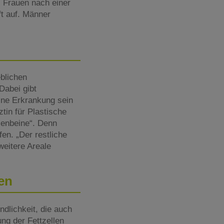
ei Frauen nach einer
t auf. Männer
eblichen
Dabei gibt
ine Erkrankung sein
tin für Plastische
lenbeine“. Denn
en. „Der restliche
weitere Areale
en
dlichkeit, die auch
ng der Fettzellen