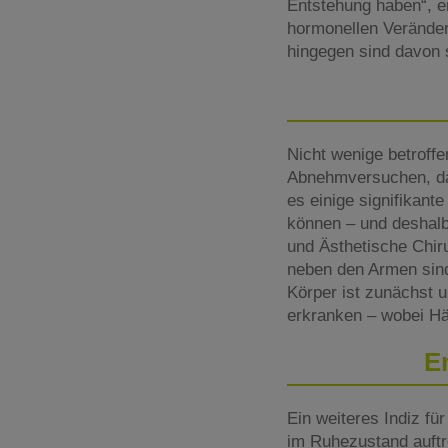
Entstehung haben“, er
hormonellen Veränder
hingegen sind davon s
Nicht wenige betroff
Abnehmversuchen, dass
es einige signifikan
können – und deshalb 
und Ästhetische Chir
neben den Armen sind
Körper ist zunächst u
erkranken – wobei Hä
E
Ein weiteres Indiz fü
im Ruhezustand auftre