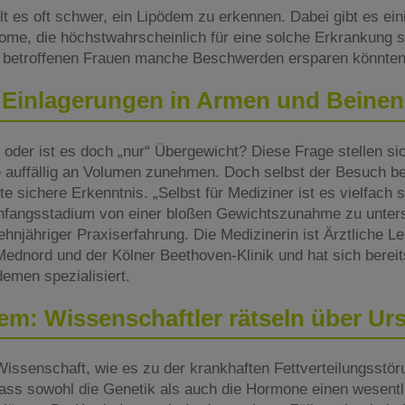
lt es oft schwer, ein Lipödem zu erkennen. Dabei gibt es ein
e, die höchstwahrscheinlich für eine solche Erkrankung s
e betroffenen Frauen manche Beschwerden ersparen könnten
Einlagerungen in Armen und Beinen
oder ist es doch „nur“ Übergewicht? Diese Frage stellen si
auffällig an Volumen zunehmen. Doch selbst der Besuch be
fte sichere Erkenntnis. „Selbst für Mediziner ist es vielfach 
nfangsstadium von einer bloßen Gewichtszunahme zu unters
hnjähriger Praxiserfahrung. Die Medizinerin ist Ärztliche Lei
ednord und der Kölner Beethoven-Klinik und hat sich bereit
emen spezialisiert.
em: Wissenschaftler rätseln über Ur
 Wissenschaft, wie es zu der krankhaften Fettverteilungsstö
 dass sowohl die Genetik als auch die Hormone einen wesentl