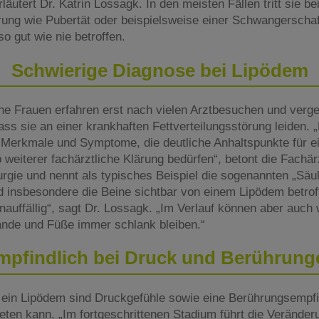
läutert Dr. Katrin Lossagk. In den meisten Fällen tritt sie b
ung wie Pubertät oder beispielsweise einer Schwangerschaf
o gut wie nie betroffen.
Schwierige Diagnose bei Lipödem
ene Frauen erfahren erst nach vielen Arztbesuchen und verg
 sie an einer krankhaften Fettverteilungsstörung leiden. „
te Merkmale und Symptome, die deutliche Anhaltspunkte für e
weiterer fachärztliche Klärung bedürfen“, betont die Fachärz
urgie und nennt als typisches Beispiel die sogenannten „Säu
 insbesondere die Beine sichtbar von einem Lipödem betroff
nauffällig“, sagt Dr. Lossagk. „Im Verlauf können aber auch 
nde und Füße immer schlank bleiben.“
mpfindlich bei Druck und Berührung
r ein Lipödem sind Druckgefühle sowie eine Berührungsempfin
ten kann. „Im fortgeschrittenen Stadium führt die Veränderu