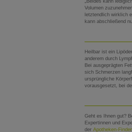
„Beides kann lediglic
Volumen zuzunehmen 
letztendlich wirklich 
kann abschließend nur
Heilbar ist ein Lipöd
anderem durch Lymphd
Bei ausgeprägten Fet
sich Schmerzen langfr
ursprüngliche Körperf
vorausgesetzt, bei de
Geht es Ihnen gut? B
Expertinnen und Expe
der
Apotheken-Finder