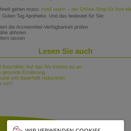
hnell gehen muss:
medi now® – der Online-Shop für Ihre 
er Guten Tag Apotheke. Und das bedeutet für Sie:
rt die Arzneimittel-Verfügbarkeit prüfen
Nähe abholen
fern lassen
Lesen Sie auch
d Bauchfett: Auf das Wo kommt es an
ne gesunde Ernährung
und und dauerhaft reduzieren
s tun?
WIR VERWENDEN COOKIES