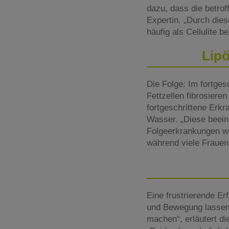
dazu, dass die betrof
Expertin. „Durch die
häufig als Cellulite b
Lip
Die Folge: Im fortge
Fettzellen fibrosieren
fortgeschrittene Erk
Wasser. „Diese beein
Folgeerkrankungen wi
während viele Frauen
Eine frustrierende E
und Bewegung lassen 
machen“, erläutert di