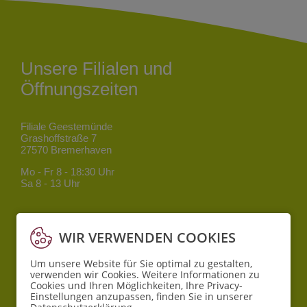
Unsere Filialen und
Öffnungszeiten
Filiale Geestemünde
Grashoffstraße 7
27570 Bremerhaven
Mo - Fr
8 - 18:30 Uhr
Sa
8 - 13 Uhr
Filiale Mitte
Bgm.-Smidt-Straße 34
WIR VERWENDEN COOKIES
27568 Bremerhaven
Um unsere Website für Sie optimal zu gestalten,
Mo - Fr
8 - 18:30 Uhr
verwenden wir Cookies. Weitere Informationen zu
Sa
10 - 16 Uhr
Cookies und Ihren Möglichkeiten, Ihre Privacy-
Einstellungen anzupassen, finden Sie in unserer