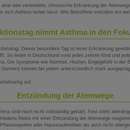
 eine weit verbreitete, chronische Erkrankung der Atemwege
er sich Asthma heilen lässt. Wie Betroffene trotzdem ein w
ktionstag nimmt Asthma in den Fok
sthmatag. Dieser besondere Tag ist einer Erkrankung gewidm
fft. So leidet in Deutschland rund jedes zehnte Kind und jed
a. Die Symptome wie Atemnot, Husten, Engegefühl in der B
Giemen) können bei jedem unterschiedlich stark ausgeprägt
nfallsartig auf.
Entzündung der Atemwege
ma sind noch nicht vollständig geklärt. Fest steht allerding
chiedene Reize mit einer Entzündung der Atemwege reagiere
Pflanzenpollen oder Hausstaubmilben als auch nicht-allerge