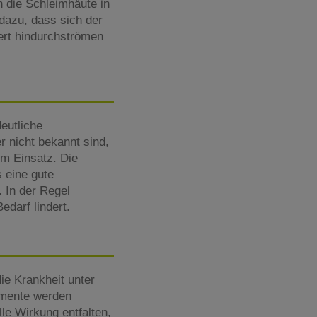
 die Schleimhäute in
dazu, dass sich der
ert hindurchströmen
eutliche
 nicht bekannt sind,
m Einsatz. Die
 eine gute
. In der Regel
darf lindert.
ie Krankheit unter
amente werden
le Wirkung entfalten,