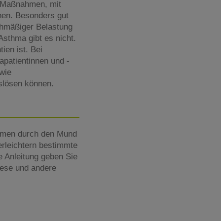
n Maßnahmen, mit
nen. Besonders gut
ichmäßiger Belastung
sthma gibt es nicht.
ien ist. Bei
apatientinnen und -
 wie
uslösen können.
atmen durch den Mund
 erleichtern bestimmte
e Anleitung geben Sie
Diese und andere