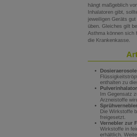
hängt maßgeblich von 
Inhalatoren gibt, sol
jeweiligen Geräts gut
üben. Gleiches gilt 
Asthma können sich h
die Krankenkasse.
Ar
Dosieraerosole
Flüssigkeitströ
enthalten zu di
Pulverinhalato
Im Gegensatz zu
Arzneistoffe wi
Sprühvernebler
Die Wirkstoffe 
freigesetzt.
Vernebler zur 
Wirkstoffe in fe
erhältlich. Weit