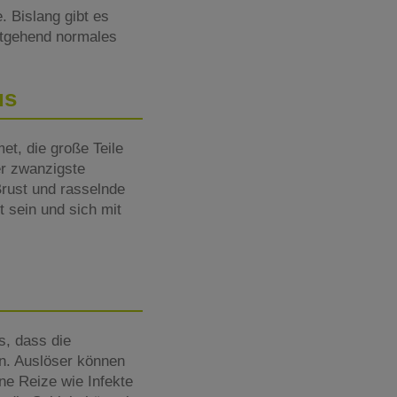
. Bislang gibt es
eitgehend normales
us
et, die große Teile
er zwanzigste
rust und rasselnde
 sein und sich mit
s, dass die
n. Auslöser können
ne Reize wie Infekte