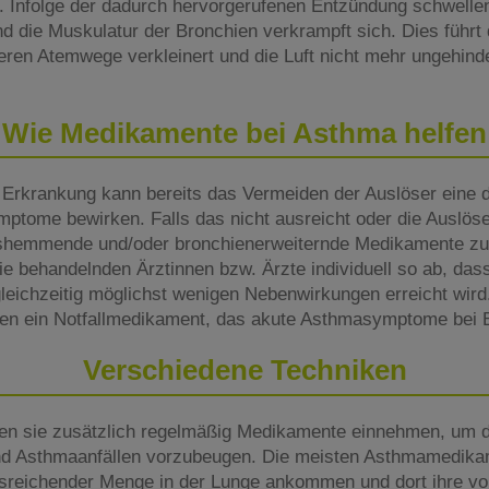
. Infolge der dadurch hervorgerufenen Entzündung schwellen
 die Muskulatur der Bronchien verkrampft sich. Dies führt 
ren Atemwege verkleinert und die Luft nicht mehr ungehind
Wie Medikamente bei Asthma helfen
Erkrankung kann bereits das Vermeiden der Auslöser eine d
ptome bewirken. Falls das nicht ausreicht oder die Auslöser
emmende und/oder bronchienerweiternde Medikamente zu
e behandelnden Ärztinnen bzw. Ärzte individuell so ab, dass
leichzeitig möglichst wenigen Nebenwirkungen erreicht wird
enen ein Notfallmedikament, das akute Asthmasymptome bei Be
Verschiedene Techniken
sen sie zusätzlich regelmäßig Medikamente einnehmen, um d
 und Asthmaanfällen vorzubeugen. Die meisten Asthmamedik
ausreichender Menge in der Lunge ankommen und dort ihre vol