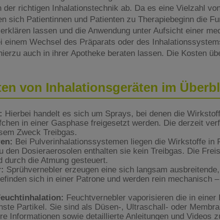
der richtigen Inhalationstechnik ab. Da es eine Vielzahl vo
lten sich Patientinnen und Patienten zu Therapiebeginn die F
 erklären lassen und die Anwendung unter Aufsicht einer me
bei einem Wechsel des Präparats oder des Inhalationssyste
ierzu auch in ihrer Apotheke beraten lassen. Die Kosten üb
ten von Inhalationsgeräten im Überbl
:
Hierbei handelt es sich um Sprays, bei denen die Wirkstoffe
pfchen in einer Gasphase freigesetzt werden. Die derzeit v
esem Zweck Treibgas.
ren:
Bei Pulverinhalationssystemen liegen die Wirkstoffe in 
 den Dosieraerosolen enthalten sie kein Treibgas. Die Frei
rd durch die Atmung gesteuert.
:
Sprühvernebler erzeugen eine sich langsam ausbreitende,
befinden sich in einer Patrone und werden rein mechanisch – 
Feuchtinhalation:
Feuchtvernebler vaporisieren die in einer 
inste Partikel. Sie sind als Düsen-, Ultraschall- oder Membr
ere Informationen sowie detaillierte Anleitungen und Videos