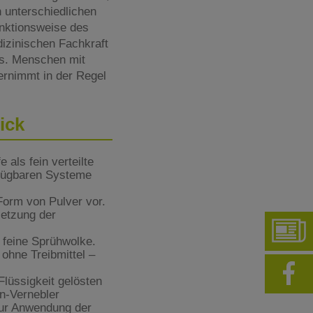
n unterschiedlichen
unktionsweise des
dizinischen Fachkraft
ms. Menschen mit
ernimmt in der Regel
ick
 als fein verteilte
erfügbaren Systeme
Form von Pulver vor.
setzung der
 feine Sprühwolke.
ohne Treibmittel –
Flüssigkeit gelösten
an-Vernebler
 zur Anwendung der