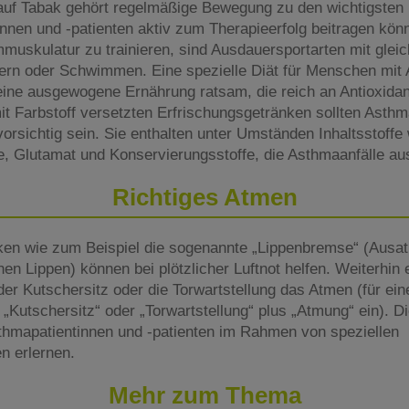
auf Tabak gehört regelmäßige Bewegung zu den wichtigste
nnen und -patienten aktiv zum Therapieerfolg beitragen kön
mmuskulatur zu trainieren, sind Ausdauersportarten mit gle
rn oder Schwimmen. Eine spezielle Diät für Menschen mit A
eine ausgewogene Ernährung ratsam, die reich an Antioxidant
it Farbstoff versetzten Erfrischungsgetränken sollten Asthm
orsichtig sein. Sie enthalten unter Umständen Inhaltsstoffe
fe, Glutamat und Konservierungsstoffe, die Asthmaanfälle a
Richtiges Atmen
iken wie zum Beispiel die sogenannte „Lippenbremse“ (Aus
nen Lippen) können bei plötzlicher Luftnot helfen. Weiterhin
er Kutschersitz oder die Torwartstellung das Atmen (für ein
 „Kutschersitz“ oder „Torwartstellung“ plus „Atmung“ ein). 
hmapatientinnen und -patienten im Rahmen von speziellen
 erlernen.
Mehr zum Thema