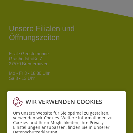
Unsere Filialen und
Öffnungszeiten
Filiale Geestemünde
Grashoffstraße 7
27570 Bremerhaven
Mo - Fr
8 - 18:30 Uhr
Sa
8 - 13 Uhr
Filiale Mitte
Bgm.-Smidt-Straße 34
WIR VERWENDEN COOKIES
27568 Bremerhaven
Um unsere Website für Sie optimal zu gestalten,
Mo - Fr
8 - 18:30 Uhr
verwenden wir Cookies. Weitere Informationen zu
Sa
10 - 16 Uhr
Cookies und Ihren Möglichkeiten, Ihre Privacy-
Einstellungen anzupassen, finden Sie in unserer
Datenschutzerklärung
.
Filiale Lehe