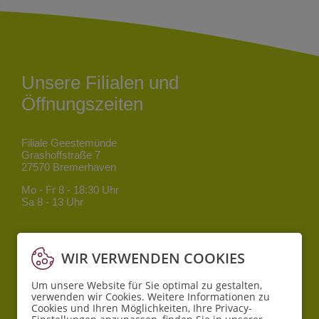
Unsere Filialen und
Öffnungszeiten
Filiale Geestemünde
Grashoffstraße 7
27570 Bremerhaven
Mo - Fr
8 - 18:30 Uhr
Sa
8 - 13 Uhr
Filiale Mitte
Bgm.-Smidt-Straße 34
WIR VERWENDEN COOKIES
27568 Bremerhaven
Um unsere Website für Sie optimal zu gestalten,
Mo - Fr
8 - 18:30 Uhr
verwenden wir Cookies. Weitere Informationen zu
Sa
10 - 16 Uhr
Cookies und Ihren Möglichkeiten, Ihre Privacy-