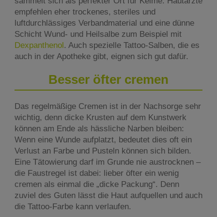
sammelt sich als perfekter Ort für Keime. Hautärzte
empfehlen eher trockenes, steriles und
luftdurchlässiges Verbandmaterial und eine dünne
Schicht Wund- und Heilsalbe zum Beispiel mit
Dexpanthenol
. Auch spezielle Tattoo-Salben, die es
auch in der Apotheke gibt, eignen sich gut dafür.
Besser öfter cremen
Das regelmäßige Cremen ist in der Nachsorge sehr
wichtig, denn dicke Krusten auf dem Kunstwerk
können am Ende als hässliche Narben bleiben:
Wenn eine Wunde aufplatzt, bedeutet dies oft ein
Verlust an Farbe und Pusteln können sich bilden.
Eine Tätowierung darf im Grunde nie austrocknen –
die Faustregel ist dabei: lieber öfter ein wenig
cremen als einmal die „dicke Packung“. Denn
zuviel des Guten lässt die Haut aufquellen und auch
die Tattoo-Farbe kann verlaufen.