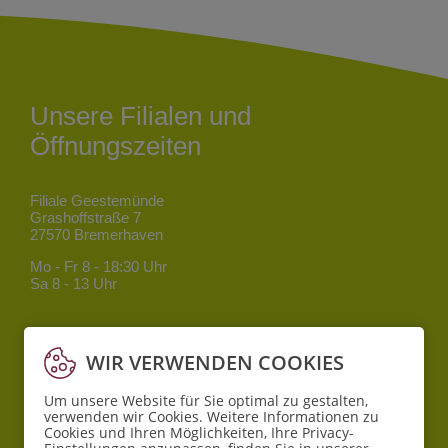
Unsere Filialen und
Öffnungszeiten
Filiale Geestemünde
Grashoffstraße 7
27570 Bremerhaven
Mo - Fr
8 - 18:30 Uhr
Sa
8 - 13 Uhr
Filiale Mitte
Bgm.-Smidt-Straße 34
WIR VERWENDEN COOKIES
27568 Bremerhaven
Um unsere Website für Sie optimal zu gestalten,
Mo - Fr
8 - 18:30 Uhr
verwenden wir Cookies. Weitere Informationen zu
Sa
10 - 16 Uhr
Cookies und Ihren Möglichkeiten, Ihre Privacy-