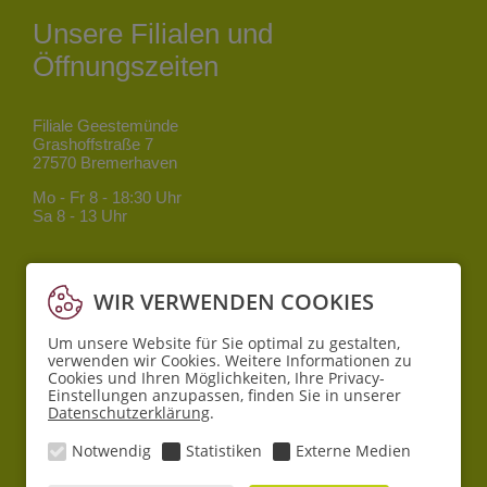
Unsere Filialen und
Öffnungszeiten
Filiale Geestemünde
Grashoffstraße 7
27570 Bremerhaven
Mo - Fr
8 - 18:30 Uhr
Sa
8 - 13 Uhr
Filiale Mitte
Bgm.-Smidt-Straße 34
WIR VERWENDEN COOKIES
27568 Bremerhaven
Um unsere Website für Sie optimal zu gestalten,
Mo - Fr
8 - 18:30 Uhr
verwenden wir Cookies. Weitere Informationen zu
Sa
10 - 16 Uhr
Cookies und Ihren Möglichkeiten, Ihre Privacy-
Einstellungen anzupassen, finden Sie in unserer
Datenschutzerklärung
.
Filiale Lehe
Pferdebade 6
Notwendig
Statistiken
Externe Medien
27580 Bremerhaven
Mo - Sa
8 - 19 Uhr