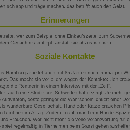
n schlapp und träge machen, das betrifft auch den Geist.
Erinnerungen
betreibt, wer zum Beispiel ohne Einkaufszettel zum Supermar
em Gedächtnis eintippt, anstatt sie abzuspeichern.
Soziale Kontakte
us Hamburg arbeitet auch mit 85 Jahren noch einmal pro Wo
rkt. Das macht sie vor allem wegen der Kontakte: „Ich brau
gte die Rentnerin in einem Interview mit der „Zeit“.
ke, auch eine Studie aus Schweden hat gezeigt: Je mehr gei
e Aktivitäten, desto geringer die Wahrscheinlichkeit einer D
alls wunderbare Gesellschaft. Hund oder Katze brauchen Pf
n Routinen im Alltag. Zudem knüpft man beim Hunde-Spazie
und Frauchen. Wer nicht mehr die volle Verantwortung für 
spiel regelmäßig in Tierheimen beim Gassi gehen aushelfe