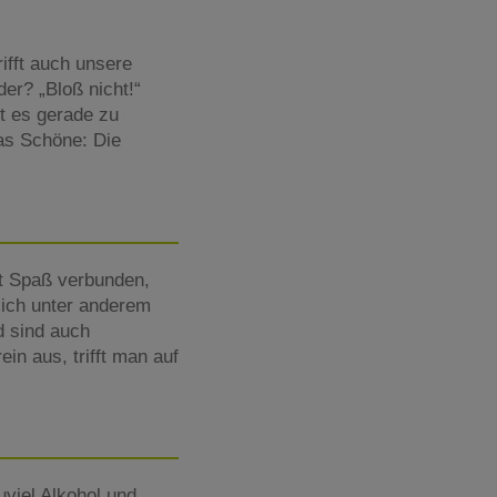
rifft auch unsere
er? „Bloß nicht!“
st es gerade zu
Das Schöne: Die
it Spaß verbunden,
sich unter anderem
d sind auch
n aus, trifft man auf
uviel Alkohol und