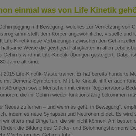
on einmal was von Life Kinetik geh
i Gehirnjogging mit Bewegung, welches zur Vernetzung von Ge
programm stellt dem Körper ungewöhnliche, visuelle und k
ft Life Kinetik neue Verbindungen zwischen den Gehirnzellen
rhaltsame Weise die geistigen Fähigkeiten in allen Lebensbe
s Gehirns wird mit Life-Kinetik-Übungen gesteigert. Dabei ist 
80 Jahre alt sind.
it 2015 Life-Kinetik-Mastertrainer. Er hat bereits hunderte 
iele mit Demenz-Symptomen. Mit Life Kinetik hilft er auch Kin
ernstörungen sowie Menschen mit einem Regenerations-Bed
Tumoren, die ihr Gehirn wieder funktionsfähig bekommen müs
r Neues zu lernen – und wenn es geht, in Bewegung“, empfi
ch, indem es neue Synapsen und Neuronen bildet. Es wird so
n wir öfters mal Dinge tun, die wir nicht können. Am besten 
 fördert die Bildung des Glücks- und Belohnungshormons D
hr Wachstum des Gehirns führt.