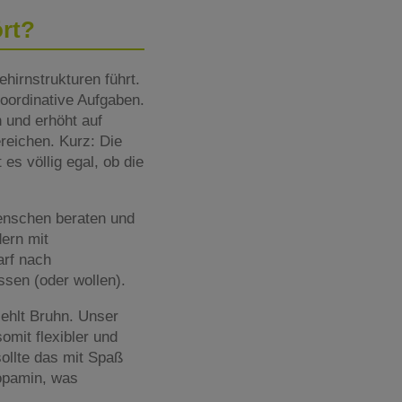
ört?
hirnstrukturen führt.
oordinative Aufgaben.
 und erhöht auf
reichen. Kurz: Die
es völlig egal, ob die
Menschen beraten und
dern mit
arf nach
sen (oder wollen).
ehlt Bruhn. Unser
mit flexibler und
sollte das mit Spaß
opamin, was