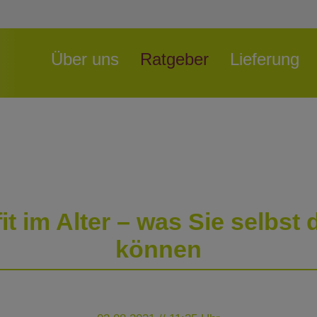
Navigation
Über uns
Ratgeber
Lieferung
überspringen
fit im Alter – was Sie selbst 
können