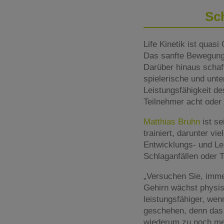
Sch
Life Kinetik ist quas
Das sanfte Bewegungs
Darüber hinaus schaf
spielerische und unte
Leistungsfähigkeit de
Teilnehmer acht oder 
Matthias Bruhn
ist se
trainiert, darunter v
Entwicklungs- und L
Schlaganfällen oder 
„Versuchen Sie, imme
Gehirn wächst physis
leistungsfähiger, wen
geschehen, denn das
wiederum zu noch me