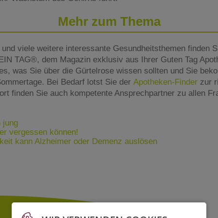
Mehr zum Thema
 und viele weitere interessante Gesundheitsthemen finden Si
IN TAG®, dem Magazin exklusiv aus Ihrer Guten Tag Apoth
les, was Sie über die Gürtelrose wissen sollten und Sie b
Sommertage. Bei Bedarf lotst Sie der
Apotheken-Finder
zur r
Dort finden Sie auch kompetente Ansprechpartner zu allen Fr
 jung
er vergessen können!
keit kann Alzheimer oder Demenz auslösen