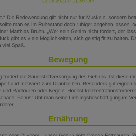
02.08.2021 // 11:35 Uhr
et.“ Die Redewendung gilt nicht nur für Muskeln, sondern bet
sollte man es im Ruhestand doch ruhiger angehen lassen, od
ainer Matthias Bruhn. „Wer sein Gehirn nicht fordert, der läs
k gibt es viele Möglichkeiten, sich geistig fit zu halten. 
 viel Spaß.
Bewegung
 fördert die Sauerstoffversorgung des Gehirns. Ist diese m
oppelt und motiviert zum Dranbleiben. Besonders gut eignen 
 und Radtouren oder Kegeln. Höchst konzentrationsfördern
hach. Bonus: Übt man seine Lieblingsbeschäftigung im Verei
rderer.
Ernährung
sse oder Olivenöl – unser Gehirn liebt Omega-Fettsäuren. Z