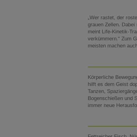
„Wer rastet, der rost
grauen Zellen. Dabei 
meint Life-Kinetik-Tr
verkümmern.“ Zum Glüc
meisten machen auch
Körperliche Bewegung
hilft es dem Geist d
Tanzen, Spaziergänge
Bogenschießen und Sc
immer neue Herausfo
Fettreicher Fisch, Nü