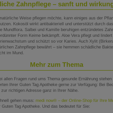
liche Zahnpflege – sanft und wirkun
natürliche Weise pflegen möchte, kann einiges aus der Pfla
tzen. Kokosöl wirkt antibakteriell und unterstützt durch das 
e Mundflora. Salbei und Kamille beruhigen entzündetes Zah
erdünnter Form Keime bekämpft. Aloe Vera pflegt und linder
ienwachstum und schützt so vor Karies. Auch Xylit (Birke
türlichen Zahnpflege bewährt – sie hemmen schädliche Bakter
cht im Mund.
Mehr zum Thema
ei allen Fragen rund ums Thema gesunde Ernährung stehen 
rten Ihrer Guten Tag Apotheke gerne zur Verfügung: Bei Beda
zur richtigen Adresse ganz in Ihrer Nähe.
hnell gehen muss:
medi now® – der Online-Shop für Ihre 
er Guten Tag Apotheke. Und das bedeutet für Sie: