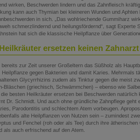
end wirken, Beschwerden lindern und das Zahnfleisch kräfti
rkung kann auch Thymian bei kleineren Wunden und Aphten 
hnbeschwerden in sich. „Das wohlriechende Gummiharz wirkt
eh schmerzlindernd und heilungsfördernd“, sagt Experte S
nstein hat sich die klassische Heilpflanze über Generatio
Heilkräuter ersetzen keinen Zahnarz
 bereits zur Zeit unserer Großeltern das Süßholz als Hauptb
s Heilpflanze gegen Bakterien und damit Karies. Mehrmals tä
thaltenen Glycyrrhizins zudem als Tinktur gegen die meist z
n-Bläschen (griechisch, Schwämmchen) – ebenso wie Salbe
st die besten Heilkräuter ersetzen bei Beschwerden natürlich
nt Dr. Schmidt. Und auch ohne gründliche Zahnpflege geht e
aries, Parodontitis und schlechtem Atem vorbeugen. Apropos
enfalls alte Heilpflanzen von Nutzen sein – zumindest zwe
ptus und Fenchel (roh oder als Tee) durch ihre ätherischen
als auch erfrischend auf den Atem.