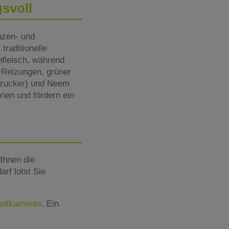
gsvoll
nzen- und
traditionelle
nfleisch, während
t Reizungen, grüner
nzucker) und Neem
ien und fördern ein
Ihnen die
rf lotst Sie
Medikamente
. Ein