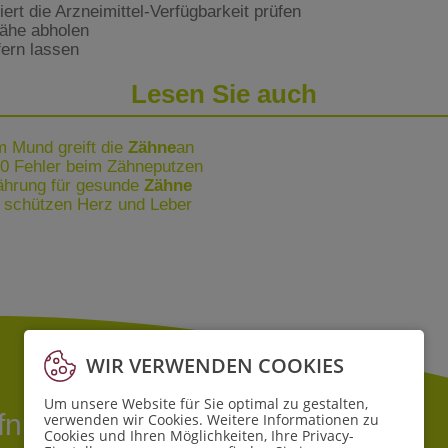
rt die Arzneimittel-Verfügbarkeit prüfen
Nähe abholen
fern lassen
Lesen Sie auch
 Mund greift die
Zähne
an
10 Fehler beim Zähneputzen
nährung für gesunde
Zähne
schützen Herz und Leber
WIR VERWENDEN COOKIES
Um unsere Website für Sie optimal zu gestalten,
ffnungszeiten
verwenden wir Cookies. Weitere Informationen zu
Cookies und Ihren Möglichkeiten, Ihre Privacy-