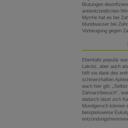
Blutungen desinfizier
antientzündlichen Wi
Myrrhe hat es bei Za
Mundwasser bei Zahnw
Vorbeugung gegen Zah
Ebenfalls populär war
Lakritz, aber auch al
hilft sie dank des en
schmerzhaften Aphte
auch hier gilt: „Selb
Zahnarztbesuch“, war
dadurch lässt sich K
Mundgeruch können eb
beispielsweise Eukaly
entzündungshemmend 