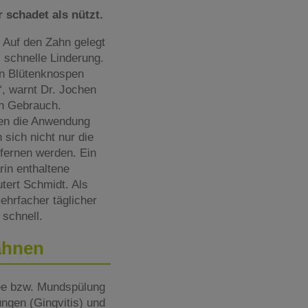
 schadet als nützt.
 Auf den Zahn gelegt
 schnelle Linderung.
en Blütenknospen
“, warnt Dr. Jochen
en Gebrauch.
en die Anwendung
sich nicht nur die
ernen werden. Ein
rin enthaltene
tert Schmidt. Als
ehrfacher täglicher
 schnell.
Zähnen
ee bzw. Mundspülung
ngen (Gingvitis) und