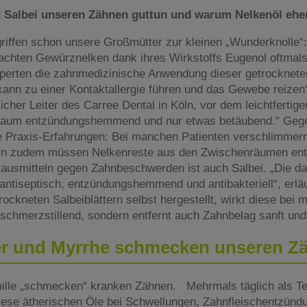
 Salbei unseren Zähnen guttun und warum Nelkenöl eher
iffen schon unsere Großmütter zur kleinen „Wunderknolle“:
brachten Gewürznelken dank ihres Wirkstoffs Eugenol oftmals
perten die zahnmedizinische Anwendung dieser getrocknet
 kann zu einer Kontaktallergie führen und das Gewebe reizen
icher Leiter des Carree Dental in Köln, vor dem leichtfertig
kaum entzündungshemmend und nur etwas betäubend.“ Geg
 Praxis-Erfahrungen: Bei manchen Patienten verschlimmern 
n zudem müssen Nelkenreste aus den Zwischenräumen entf
Hausmitteln gegen Zahnbeschwerden ist auch Salbei. „Die da
antiseptisch, entzündungshemmend und antibakteriell“, erläu
ckneten Salbeiblättern selbst hergestellt, wirkt diese bei m
schmerzstillend, sondern entfernt auch Zahnbelag sanft und
r und Myrrhe schmecken unseren 
ille „schmecken“ kranken Zähnen. Mehrmals täglich als T
ese ätherischen Öle bei Schwellungen, Zahnfleischentzündu