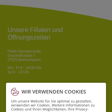
Unsere Filialen und
Öffnungszeiten
Filiale Geestemünde
Grashoffstraße 7
27570 Bremerhaven
Mo - Fr
8 - 18:30 Uhr
Sa
8 - 13 Uhr
Filiale Mitte
Bgm.-Smidt-Straße 34
WIR VERWENDEN COOKIES
27568 Bremerhaven
Mo - Fr
8 - 18:30 Uhr
Um unsere Website für Sie optimal zu gestalten,
verwenden wir Cookies. Weitere Informationen zu
Sa
10 - 16 Uhr
Cookies und Ihren Möglichkeiten, Ihre Privacy-