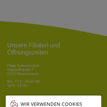
Unsere Filialen und
Öffnungszeiten
Filiale Geestemünde
Grashoffstraße 7
27570 Bremerhaven
Mo - Fr
8 - 18:30 Uhr
Sa
8 - 13 Uhr
Filiale Mitte
Bgm.-Smidt-Straße 34
WIR VERWENDEN COOKIES
27568 Bremerhaven