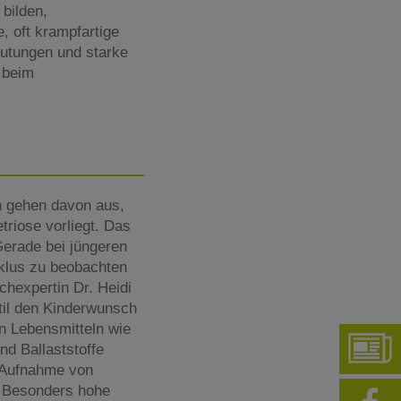
bilden,
, oft krampfartige
utungen und starke
 beim
n gehen davon aus,
riose vorliegt. Das
Gerade bei jüngeren
klus zu beobachten
chexpertin Dr. Heidi
til den Kinderwunsch
en Lebensmitteln wie
nd Ballaststoffe
e Aufnahme von
 Besonders hohe