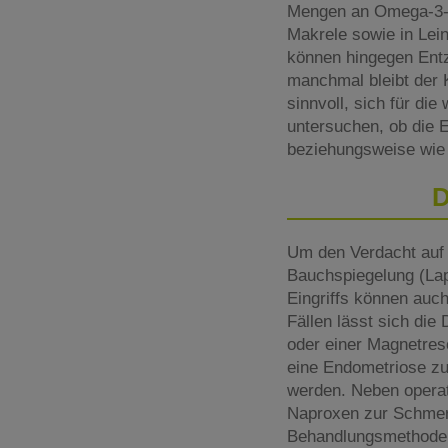
Mengen an Omega-3-Fe
Makrele sowie in Lei
können hingegen Entz
manchmal bleibt der K
sinnvoll, sich für di
untersuchen, ob die E
beziehungsweise wie 
D
Um den Verdacht auf 
Bauchspiegelung (Lap
Eingriffs können auc
Fällen lässt sich die
oder einer Magnetres
eine Endometriose zu
werden. Neben opera
Naproxen zur Schmer
Behandlungsmethoden 