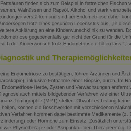
ttsäuren finden sich zum Beispiel in fettreichen Fischen 
nsamen, Walnüssen und Rapsöl. Alkohol und stark verarbeite
ündungen verstärken und sind bei Endometriose daher kont
indersegen trotz eines gesunden Lebensstils aus. „In diesen
e weitere Abklärung an eine Kinderwunschklinik zu wenden. Do
ndometriose gegebenenfalls gar nicht der Grund für die Unfr
sich der Kinderwunsch trotz Endometriose erfüllen lässt“, s
iagnostik und Therapiemöglichkeit
eine Endometriose zu bestätigen, führen Ärztinnen und Ärzte
aroskopie), inklusive Entnahme einer Biopsie, durch. Im R
h Endometriose-Herde, Zysten und Verwachsungen entfernt
 Diagnose auch mittels bildgebender Verfahren wie einer Ult
onanz-Tomographie (MRT) stellen. Obwohl es bislang keine M
 heilen, können die Beschwerden mit verschiedenen Maßna
tiven Verfahren kommen dabei bestimmte Medikamente (z. B
zlinderung) oder Hormone zum Einsatz. Zusätzlich unterst
wie Physiotherapie oder Akupunktur den Therapieerfolg. Da