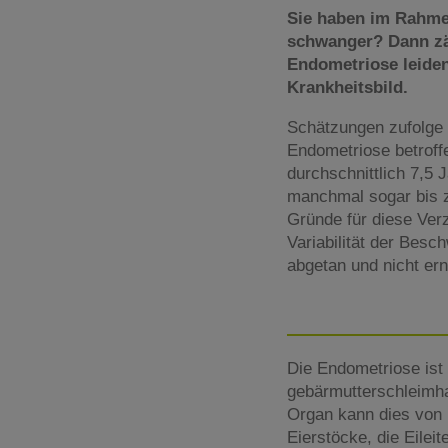
Sie haben im Rahmen
schwanger? Dann zäh
Endometriose leiden
Krankheitsbild.
Schätzungen zufolge s
Endometriose betroff
durchschnittlich 7,5 
manchmal sogar bis 
Gründe für diese Ver
Variabilität der Besc
abgetan und nicht e
Die Endometriose ist 
gebärmutterschleimha
Organ kann dies von F
Eierstöcke, die Eilei