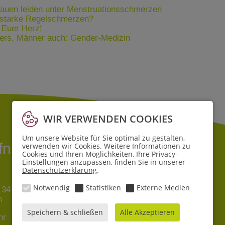
rauen leiden unter Menstruationsschmerzen
n starke Regelschmerzen?
f Euer Herz!
ders, Männer auch: Gender-Medizin
WIR VERWENDEN COOKIES
Um unsere Website für Sie optimal zu gestalten,
ffnungszeiten
verwenden wir Cookies. Weitere Informationen zu
Cookies und Ihren Möglichkeiten, Ihre Privacy-
Einstellungen anzupassen, finden Sie in unserer
Datenschutzerklärung
.
Filiale Lehe
Notwendig
Statistiken
Externe Medien
 34
Pferdebade 6
n
27580 Bremerhaven
Speichern & schließen
Alle Akzeptieren
hr
Mo - Sa
8 - 19 Uhr