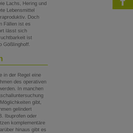
wie Lachs, Hering und
te Lebensmittel
raproduktiv. Doch
 Fällen ist es
rt lässt sich
uchtbarkeit ist
o Gößlinghoff.
en
 in der Regel eine
ahmen des operativen
 werden. In manchen
raschalluntersuchung
öglichkeiten gibt,
hmen gelindert
. Ibuprofen oder
ützen komplementäre
rüber hinaus gibt es