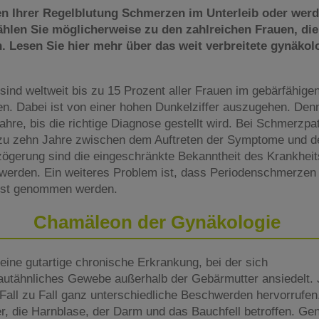
 Ihrer Regelblutung Schmerzen im Unterleib oder werd
len Sie möglicherweise zu den zahlreichen Frauen, die
. Lesen Sie hier mehr über das weit verbreitete gynäkol
ind weltweit bis zu 15 Prozent aller Frauen im gebärfähigen
en. Dabei ist von einer hohen Dunkelziffer auszugehen. Den
Jahre, bis die richtige Diagnose gestellt wird. Bei Schmerzpa
zu zehn Jahre zwischen dem Auftreten der Symptome und de
zögerung sind die eingeschränkte Bekanntheit des Krankheit
hwerden. Ein weiteres Problem ist, dass Periodenschmerzen 
rnst genommen werden.
Chamäleon der Gynäkologie
eine gutartige chronische Erkrankung, bei der sich
utähnliches Gewebe außerhalb der Gebärmutter ansiedelt. 
all zu Fall ganz unterschiedliche Beschwerden hervorrufen.
ter, die Harnblase, der Darm und das Bauchfell betroffen. Gen