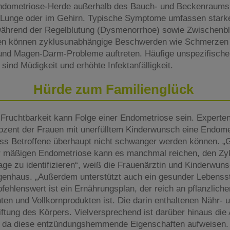
Endometriose-Herde außerhalb des Bauch- und Beckenraums 
r Lunge oder im Gehirn. Typische Symptome umfassen starke
ährend der Regelblutung (Dysmenorrhoe) sowie Zwischenbl
en können zyklusunabhängige Beschwerden wie Schmerzen
und Magen-Darm-Probleme auftreten. Häufige unspezifische
sind Müdigkeit und erhöhte Infektanfälligkeit.
Hürde zum Familienglück
Fruchtbarkeit kann Folge einer Endometriose sein. Experte
rozent der Frauen mit unerfülltem Kinderwunsch eine Endomet
dass Betroffene überhaupt nicht schwanger werden können. „
er mäßigen Endometriose kann es manchmal reichen, den Zy
age zu identifizieren“, weiß die Frauenärztin und Kinderwuns
igenhaus. „Außerdem unterstützt auch ein gesunder Lebenss
fehlenswert ist ein Ernährungsplan, der reich an pflanzlich
n und Vollkornprodukten ist. Die darin enthaltenen Nähr- u
iftung des Körpers. Vielversprechend ist darüber hinaus di
 da diese entzündungshemmende Eigenschaften aufweisen.