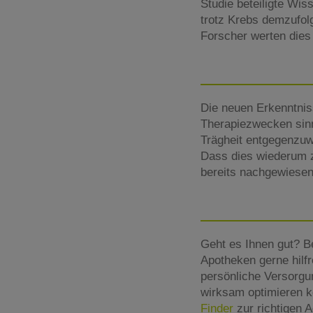
Studie beteiligte Wis
trotz Krebs demzufol
Forscher werten dies 
Die neuen Erkenntnis
Therapiezwecken sinn
Trägheit entgegenzuw
Dass dies wiederum z
bereits nachgewiesen,
Geht es Ihnen gut? B
Apotheken gerne hilfr
persönliche Versorgu
wirksam optimieren kö
Finder
zur richtigen 