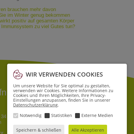
oren brauchen mehr davon
 Sie im Winter genug bekommen
irkt positiv auf gesamten Körper
 Immunsystem zu viel Gutes tun?
WIR VERWENDEN COOKIES
Um unsere Website für Sie optimal zu gestalten,
ffnungszeiten
verwenden wir Cookies. Weitere Informationen zu
Cookies und Ihren Möglichkeiten, Ihre Privacy-
Einstellungen anzupassen, finden Sie in unserer
Datenschutzerklärung
.
Filiale Lehe
Notwendig
Statistiken
Externe Medien
 34
Pferdebade 6
n
27580 Bremerhaven
Speichern & schließen
Alle Akzeptieren
hr
Mo - Sa
8 - 19 Uhr