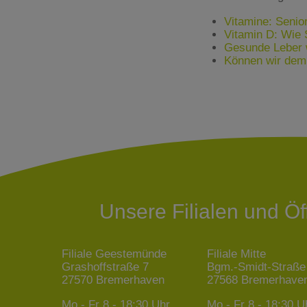
Vitamine: Seni
Vitamin D: Wie
Gesunde Leber w
Können wir dem
Unsere Filialen und Ö
Filiale Geestemünde
Filiale Mitte
Grashoffstraße 7
Bgm.-Smidt-Straße
27570 Bremerhaven
27568 Bremerhave
Mo - Fr
8 - 18:30 Uhr
Mo - Fr
8 - 18:30 U