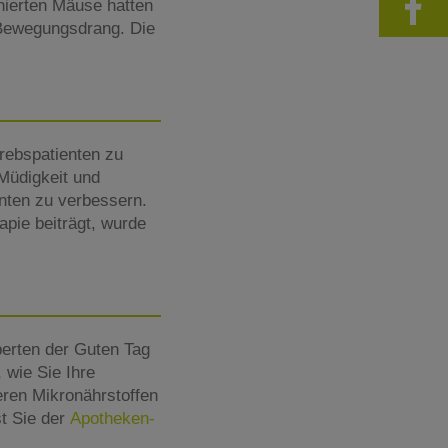
inierten Mäuse hatten
 Bewegungsdrang. Die
rebspatienten zu
Müdigkeit und
enten zu verbessern.
pie beiträgt, wurde
perten der Guten Tag
 wie Sie Ihre
eren Mikronährstoffen
st Sie der
Apotheken-