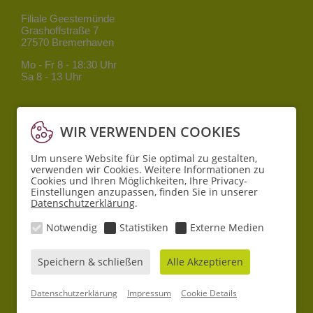
Filiale Geestemünde
Grashoffstraße 7
27570 Bremerhaven
Mo - Fr
8 - 18:30 Uhr
Sa
8 - 13 Uhr
Filiale Mitte
Bgm.-Smidt-Straße 34
WIR VERWENDEN COOKIES
27568 Bremerhaven
Um unsere Website für Sie optimal zu gestalten,
Mo - Fr
8 - 18:30 Uhr
verwenden wir Cookies. Weitere Informationen zu
Sa
10 - 16 Uhr
Cookies und Ihren Möglichkeiten, Ihre Privacy-
Einstellungen anzupassen, finden Sie in unserer
Datenschutzerklärung
.
Filiale Lehe
Pferdebade 6
Notwendig
Statistiken
Externe Medien
27580 Bremerhaven
Mo - Sa
8 - 19 Uhr
Speichern & schließen
Alle Akzeptieren
© 2026 Sander Apotheken
Datenschutzerklärung
Impressum
Cookie Details
AGB
Datenschutz
Impressum